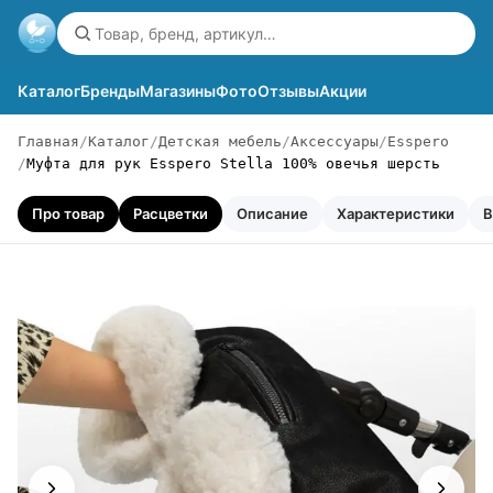
Каталог
Бренды
Магазины
Фото
Отзывы
Акции
Главная
Каталог
Детская мебель
Аксессуары
Esspero
Муфта для рук Esspero Stella 100% овечья шерсть
Про товар
Расцветки
Описание
Характеристики
В