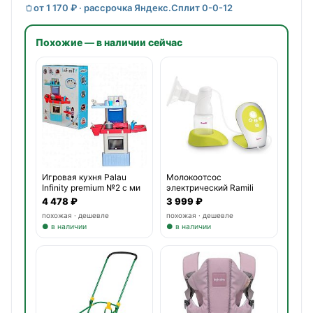
от 1 170 ₽ · рассрочка Яндекс.Сплит 0-0-12
Похожие — в наличии сейчас
Игровая кухня Palau
Молокоотсос
Infinity premium №2 с ми
электрический Ramili
Single Elec
4 478 ₽
3 999 ₽
похожая · дешевле
похожая · дешевле
● в наличии
● в наличии