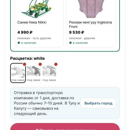
Санки Ника Nikki
Рюкзак-кенгуру Inglesina
Front
4 990 ₽
9 530 ₽
похожая · чуть дороже
похожая · дороже
● в наличии
● в наличии
Расцветка:
white
под заказ
под заказ
под заказ
Отправка в транспортную
компанию от 1 дня, доставка по
России обычно 7–10 дней. В Тулу и
Выбрать город
Калугу — самовывоз на
следующий день.