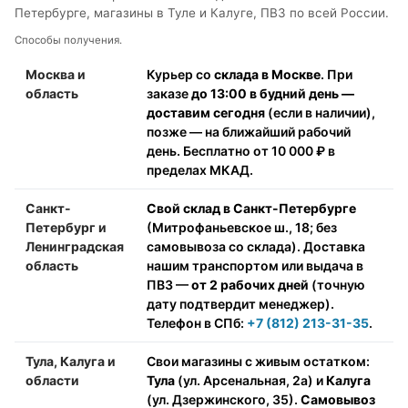
Петербурге, магазины в Туле и Калуге, ПВЗ по всей России.
Способы получения.
Москва и
Курьер со
склада в Москве
. При
область
заказе
до 13:00 в будний день —
доставим сегодня
(если в наличии),
позже — на ближайший рабочий
день. Бесплатно от 10 000 ₽ в
пределах МКАД.
Санкт-
Свой склад в Санкт-Петербурге
Петербург и
(Митрофаньевское ш., 18; без
Ленинградская
самовывоза со склада). Доставка
область
нашим транспортом или выдача в
ПВЗ —
от 2 рабочих дней
(точную
дату подтвердит менеджер).
Телефон в СПб:
+7 (812) 213-31-35
.
Тула, Калуга и
Свои магазины с живым остатком:
области
Тула
(ул. Арсенальная, 2а) и
Калуга
(ул. Дзержинского, 35).
Самовывоз