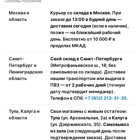
Способы получения.
Москва и
Курьер со
склада в Москве
. При
область
заказе
до 13:00 в будний день —
доставим сегодня
(если в наличии),
позже — на ближайший рабочий
день. Бесплатно от 10 000 ₽ в
пределах МКАД.
Санкт-
Свой склад в Санкт-Петербурге
Петербург и
(Митрофаньевское ш., 18; без
Ленинградская
самовывоза со склада). Доставка
область
нашим транспортом или выдача в
ПВЗ —
от 2 рабочих дней
(точную
дату подтвердит менеджер).
Телефон в СПб:
+7 (812) 213-31-35
.
Тула, Калуга и
Свои магазины с живым остатком:
области
Тула
(ул. Арсенальная, 2а) и
Калуга
(ул. Дзержинского, 35).
Самовывоз
из зала
(на следующий день после
подтверждения заказа). Доставка