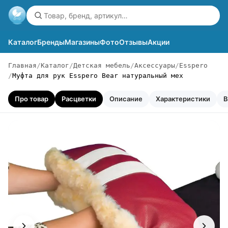
Каталог
Бренды
Магазины
Фото
Отзывы
Акции
Главная
Каталог
Детская мебель
Аксессуары
Esspero
Муфта для рук Esspero Bear натуральный мех
Про товар
Расцветки
Описание
Характеристики
В