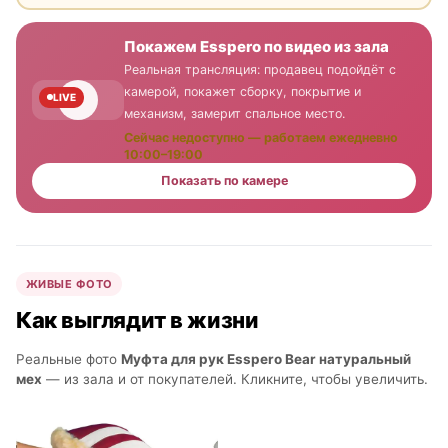
Покажем Esspero по видео из зала
Реальная трансляция: продавец подойдёт с
камерой, покажет сборку, покрытие и
LIVE
механизм, замерит спальное место.
Сейчас недоступно — работаем ежедневно
10:00–19:00
Показать по камере
ЖИВЫЕ ФОТО
Как выглядит в жизни
Реальные фото
Муфта для рук Esspero Bear натуральный
мех
— из зала и от покупателей. Кликните, чтобы увеличить.