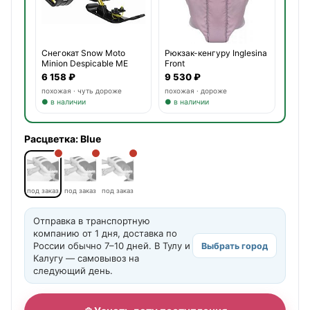
Снегокат Snow Moto
Рюкзак-кенгуру Inglesina
Minion Despicable ME
Front
3701
6 158 ₽
9 530 ₽
похожая · чуть дороже
похожая · дороже
● в наличии
● в наличии
Расцветка:
Blue
под заказ
под заказ
под заказ
Отправка в транспортную
компанию от 1 дня, доставка по
России обычно 7–10 дней. В Тулу и
Выбрать город
Калугу — самовывоз на
следующий день.