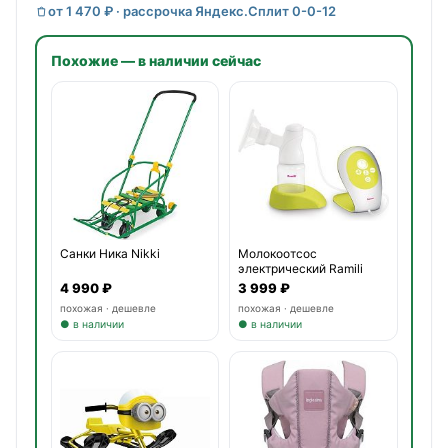
от 1 470 ₽ · рассрочка Яндекс.Сплит 0-0-12
Похожие — в наличии сейчас
Санки Ника Nikki
Молокоотсос
электрический Ramili
Single Elec
4 990 ₽
3 999 ₽
похожая · дешевле
похожая · дешевле
● в наличии
● в наличии