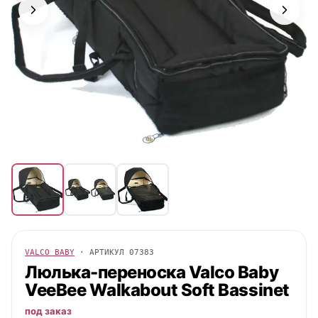
VALCO BABY
· АРТИКУЛ
07383
Люлька-переноска
Valco Baby
VeeBee Walkabout Soft Bassinet
под заказ