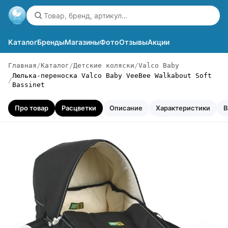
Каталог
Бренды
Магазины
Фото
Отзывы
Акции
Главная
Каталог
Детские коляски
Valco Baby
Люлька-переноска Valco Baby VeeBee Walkabout Soft
Bassinet
Про товар
Расцветки
Описание
Характеристики
В