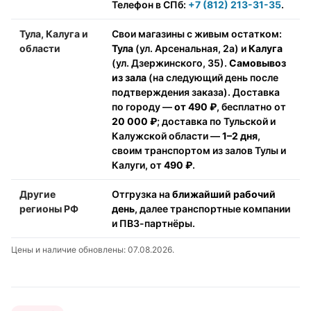
Телефон в СПб:
+7 (812) 213-31-35
.
Тула, Калуга и
Свои магазины с живым остатком:
области
Тула
(ул. Арсенальная, 2а) и
Калуга
(ул. Дзержинского, 35).
Самовывоз
из зала
(на следующий день после
подтверждения заказа). Доставка
по городу —
от 490 ₽
, бесплатно от
20 000 ₽
; доставка по Тульской и
Калужской области —
1–2 дня
,
своим транспортом из залов Тулы и
Калуги, от
490 ₽
.
Другие
Отгрузка на
ближайший рабочий
регионы РФ
день
, далее транспортные компании
и ПВЗ-партнёры.
Цены и наличие обновлены: 07.08.2026.