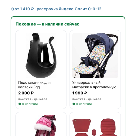
от 1 410 ₽ · рассрочка Яндекс.Сплит 0-0-12
Похожие — в наличии сейчас
Подстаканник для
Универсальный
коляски Egg
матрасик в прогулочную
коляску
2 000 ₽
1 990 ₽
похожая · дешевле
похожая · дешевле
● в наличии
● в наличии