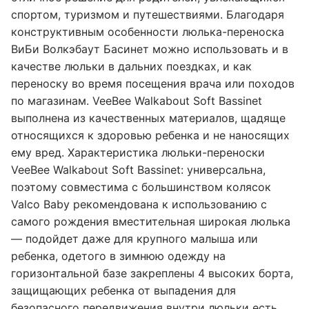
спортом, туризмом и путешествиями. Благодаря
конструктивным особенности люлька-переноска
ВиБи Волкэбаут Басинет можно использовать и в
качестве люльки в дальних поездках, и как
переноску во время посещения врача или походов
по магазинам. VeeBee Walkabout Soft Bassinet
выполнена из качественных материалов, щадяще
относящихся к здоровью ребенка и не наносящих
ему вред. Характеристика люльки-переноски
VeeBee Walkabout Soft Bassinet: универсальна,
поэтому совместима с большинством колясок
Valco Baby рекомендована к использованию с
самого рождения вместительная широкая люлька
— подойдет даже для крупного малыша или
ребенка, одетого в зимнюю одежду на
горизонтальной базе закреплены 4 высоких борта,
защищающих ребенка от выпадения для
безопасного передвижения внутри люльки есть