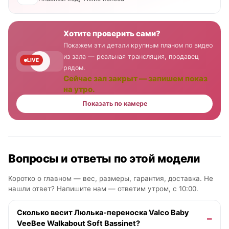
Хотите проверить сами?
Покажем эти детали крупным планом по видео
из зала — реальная трансляция, продавец
LIVE
рядом.
Сейчас зал закрыт — запишем показ
на утро.
Показать по камере
Вопросы и ответы по этой модели
Коротко о главном — вес, размеры, гарантия, доставка. Не
нашли ответ? Напишите нам —
ответим утром, с 10:00
.
Сколько весит Люлька-переноска Valco Baby
VeeBee Walkabout Soft Bassinet?