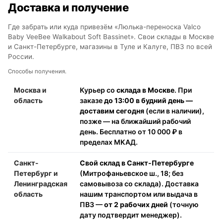
Доставка и получение
Где забрать или куда привезём «Люлька-переноска Valco
Baby VeeBee Walkabout Soft Bassinet». Свои склады в Москве
и Санкт-Петербурге, магазины в Туле и Калуге, ПВЗ по всей
России.
Способы получения.
Москва и
Курьер со
склада в Москве
. При
область
заказе
до 13:00 в будний день —
доставим сегодня
(если в наличии),
позже — на ближайший рабочий
день. Бесплатно от 10 000 ₽ в
пределах МКАД.
Санкт-
Свой склад в Санкт-Петербурге
Петербург и
(Митрофаньевское ш., 18; без
Ленинградская
самовывоза со склада). Доставка
область
нашим транспортом или выдача в
ПВЗ —
от 2 рабочих дней
(точную
дату подтвердит менеджер).