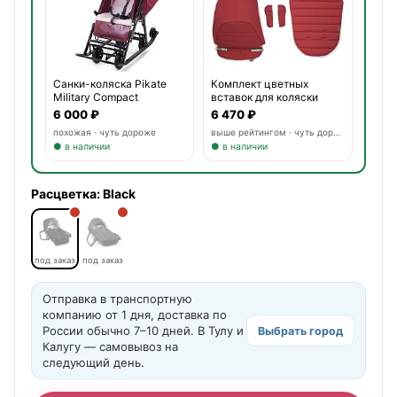
Санки-коляска Pikate
Комплект цветных
Military Compact
вставок для коляски
Britax
6 000 ₽
6 470 ₽
похожая · чуть дороже
выше рейтингом · чуть дороже
● в наличии
● в наличии
Расцветка:
Black
под заказ
под заказ
Отправка в транспортную
компанию от 1 дня, доставка по
России обычно 7–10 дней. В Тулу и
Выбрать город
Калугу — самовывоз на
следующий день.