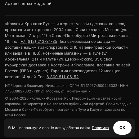
Архив снятых моделей
«Коляски-Кроватки.Ру» — интернет-магазин детских колясок,
кроваток и автокресел с 2004 года. Свои склады в Москве (ул.
Монтажная, 7, стр. 11) и Санкт-Петербурге (Митрофаньевское ш.,
18, тел.
+7 (812) 213-31-35
; без самовывоза со склада —
доставка нашим транспортом по СПб и Ленинградской области
или выдача в ПВЗ). Розничные магазины — в Туле (ул.
Арсенальная, 2а) и Калуге (ул. Дзержинского, 35); своя
курьерская доставка в Костроме и Ярославле; доставка по всей
России (ПВЗ и курьер). Гарантия производителя 12 месяцев,
возврат 14 дней. Тел.
8 800 511-06-52
.
ИП Чернега Владимир Николаевич · ОГРНИП 319774600445032 · ИНН
773008827602 · 119121, Москва, ул. Монтажная, 7
© 2004–2026 «Коляски-Кроватки.Ру». Информация на сайте носит
справочный характер и не является публичной офертой. Свои склады в
Москве и Санкт-Петербурге · магазины в Туле и Калуге · доставка по
всей России.
Политика конфиденциальности
Обработка персональных данных
🍪 Мы используем cookie для удобства сайта.
Политика
ОК
Использование cookie