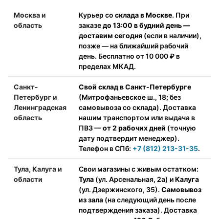
Москва и
Курьер со
склада в Москве
. При
область
заказе
до 13:00 в будний день —
доставим сегодня
(если в наличии),
позже — на ближайший рабочий
день. Бесплатно от 10 000 ₽ в
пределах МКАД.
Санкт-
Свой склад в Санкт-Петербурге
Петербург и
(Митрофаньевское ш., 18; без
Ленинградская
самовывоза со склада). Доставка
область
нашим транспортом или выдача в
ПВЗ —
от 2 рабочих дней
(точную
дату подтвердит менеджер).
Телефон в СПб:
+7 (812) 213-31-35
.
Тула, Калуга и
Свои магазины с живым остатком:
области
Тула
(ул. Арсенальная, 2а) и
Калуга
(ул. Дзержинского, 35).
Самовывоз
из зала
(на следующий день после
подтверждения заказа). Доставка