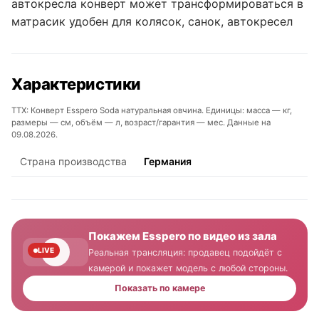
автокресла конверт может трансформироваться в
матрасик удобен для колясок, санок, автокресел
Характеристики
ТТХ: Конверт Esspero Soda натуральная овчина. Единицы: масса — кг,
размеры — см, объём — л, возраст/гарантия — мес. Данные на
09.08.2026.
Страна производства
Германия
Покажем Esspero по видео из зала
LIVE
Реальная трансляция: продавец подойдёт с
камерой и покажет модель с любой стороны.
Показать по камере