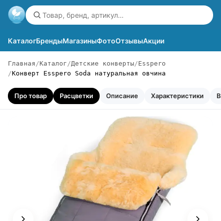
Каталог
Бренды
Магазины
Фото
Отзывы
Акции
Главная
Каталог
Детские конверты
Esspero
Конверт Esspero Soda натуральная овчина
Про товар
Расцветки
Описание
Характеристики
В