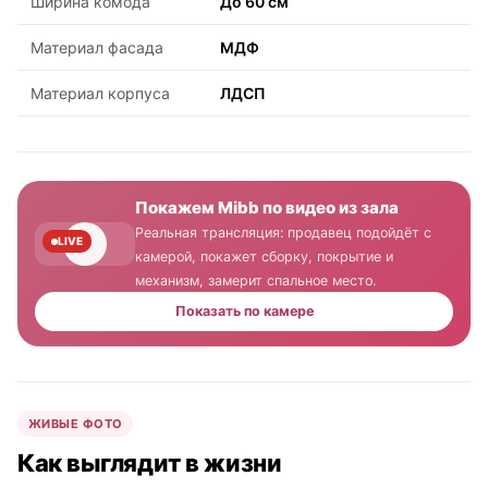
Ширина комода
До 60 см
Материал фасада
МДФ
Материал корпуса
ЛДСП
Покажем Mibb по видео из зала
Реальная трансляция: продавец подойдёт с
LIVE
камерой, покажет сборку, покрытие и
механизм, замерит спальное место.
Показать по камере
ЖИВЫЕ ФОТО
Как выглядит в жизни