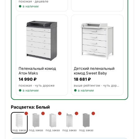
похожая · дешевле
● в наличии
Пеленальный комод
Детский пеленальный
Атон Maks
комод Sweet Baby
Maestro
14 990 ₽
18 681 ₽
похожая · чуть дороже
выше рейтингом · чуть дороже
● в наличии
● в наличии
Расцветка:
Белый
под заказ
под заказ
под заказ
под заказ
под заказ