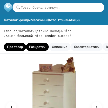
Каталог
Бренды
Магазины
Фото
Отзывы
Акции
Главная
Каталог
Детские комоды
Mibb
Комод бельевой Mibb Tender высокий
Про товар
Расцветки
Описание
Характеристики
В