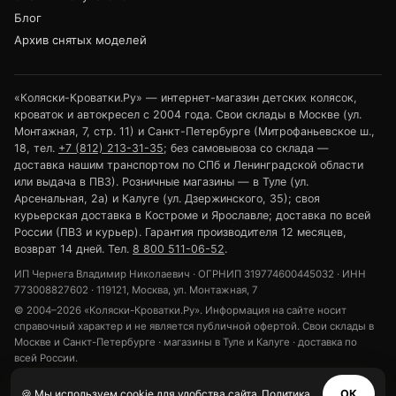
Блог
Архив снятых моделей
«Коляски-Кроватки.Ру» — интернет-магазин детских колясок,
кроваток и автокресел с 2004 года. Свои склады в Москве (ул.
Монтажная, 7, стр. 11) и Санкт-Петербурге (Митрофаньевское ш.,
18, тел.
+7 (812) 213-31-35
; без самовывоза со склада —
доставка нашим транспортом по СПб и Ленинградской области
или выдача в ПВЗ). Розничные магазины — в Туле (ул.
Арсенальная, 2а) и Калуге (ул. Дзержинского, 35); своя
курьерская доставка в Костроме и Ярославле; доставка по всей
России (ПВЗ и курьер). Гарантия производителя 12 месяцев,
возврат 14 дней. Тел.
8 800 511-06-52
.
ИП Чернега Владимир Николаевич · ОГРНИП 319774600445032 · ИНН
773008827602 · 119121, Москва, ул. Монтажная, 7
© 2004–2026 «Коляски-Кроватки.Ру». Информация на сайте носит
справочный характер и не является публичной офертой. Свои склады в
Москве и Санкт-Петербурге · магазины в Туле и Калуге · доставка по
всей России.
Политика конфиденциальности
Обработка персональных данных
🍪 Мы используем cookie для удобства сайта.
Политика
ОК