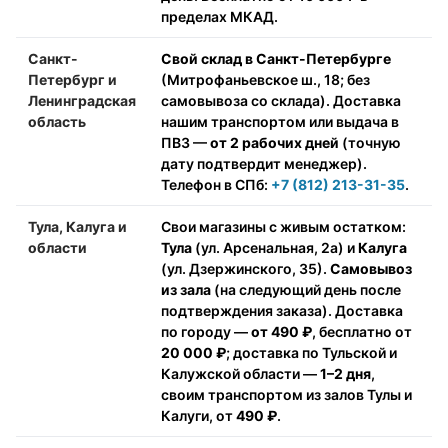
пределах МКАД.
Санкт-
Свой склад в Санкт-Петербурге
Петербург и
(Митрофаньевское ш., 18; без
Ленинградская
самовывоза со склада). Доставка
область
нашим транспортом или выдача в
ПВЗ —
от 2 рабочих дней
(точную
дату подтвердит менеджер).
Телефон в СПб:
+7 (812) 213-31-35
.
Тула, Калуга и
Свои магазины с живым остатком:
области
Тула
(ул. Арсенальная, 2а) и
Калуга
(ул. Дзержинского, 35).
Самовывоз
из зала
(на следующий день после
подтверждения заказа). Доставка
по городу —
от 490 ₽
, бесплатно от
20 000 ₽
; доставка по Тульской и
Калужской области —
1–2 дня
,
своим транспортом из залов Тулы и
Калуги, от
490 ₽
.