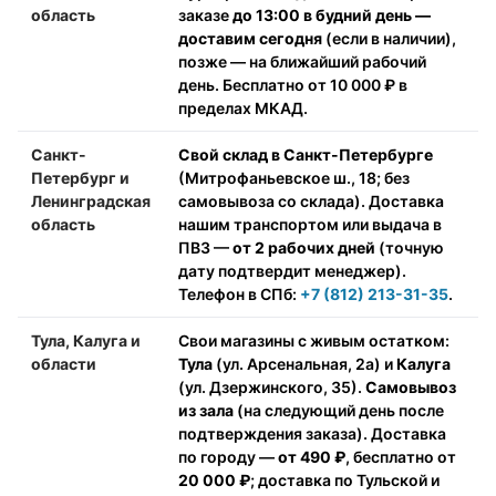
область
заказе
до 13:00 в будний день —
доставим сегодня
(если в наличии),
позже — на ближайший рабочий
день. Бесплатно от 10 000 ₽ в
пределах МКАД.
Санкт-
Свой склад в Санкт-Петербурге
Петербург и
(Митрофаньевское ш., 18; без
Ленинградская
самовывоза со склада). Доставка
область
нашим транспортом или выдача в
ПВЗ —
от 2 рабочих дней
(точную
дату подтвердит менеджер).
Телефон в СПб:
+7 (812) 213-31-35
.
Тула, Калуга и
Свои магазины с живым остатком:
области
Тула
(ул. Арсенальная, 2а) и
Калуга
(ул. Дзержинского, 35).
Самовывоз
из зала
(на следующий день после
подтверждения заказа). Доставка
по городу —
от 490 ₽
, бесплатно от
20 000 ₽
; доставка по Тульской и