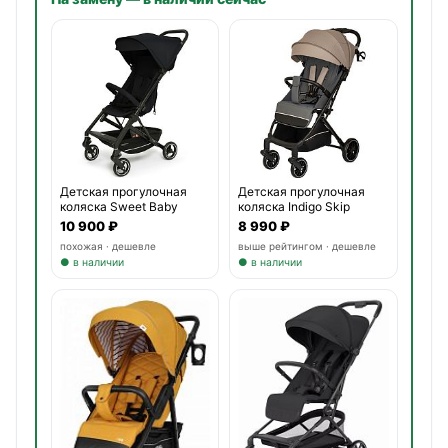
Детская прогулочная
Детская прогулочная
коляска Sweet Baby
коляска Indigo Skip
Grazi
10 900 ₽
8 990 ₽
похожая · дешевле
выше рейтингом · дешевле
● в наличии
● в наличии