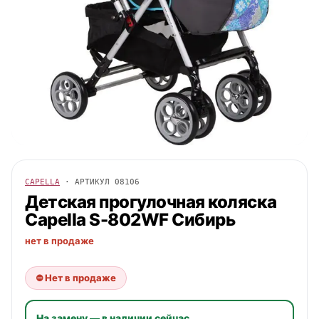
CAPELLA
· АРТИКУЛ
08106
Детская прогулочная коляска
Capella
S-802WF Сибирь
нет в продаже
⛔ Нет в продаже
На замену — в наличии сейчас