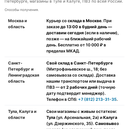
Петербурге, магазины в Туле и Калуге, ПВЗ по всей России.
Способы получения.
Москва и
Курьер со
склада в Москве
. При
область
заказе
до 13:00 в будний день —
доставим сегодня
(если в наличии),
позже — на ближайший рабочий
день. Бесплатно от 10 000 ₽ в
пределах МКАД.
Санкт-
Свой склад в Санкт-Петербурге
Петербург и
(Митрофаньевское ш., 18; без
Ленинградская
самовывоза со склада). Доставка
область
нашим транспортом или выдача в
ПВЗ —
от 2 рабочих дней
(точную
дату подтвердит менеджер).
Телефон в СПб:
+7 (812) 213-31-35
.
Тула, Калуга и
Свои магазины с живым остатком:
области
Тула
(ул. Арсенальная, 2а) и
Калуга
(ул. Дзержинского, 35).
Самовывоз