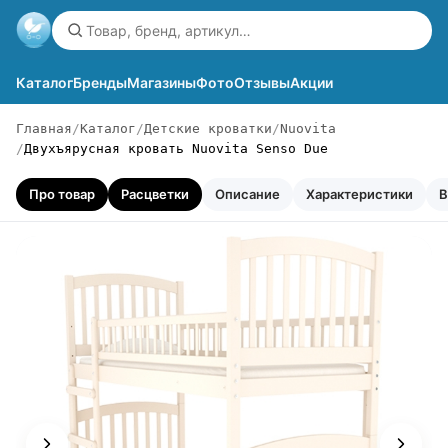
Каталог
Бренды
Магазины
Фото
Отзывы
Акции
Главная
Каталог
Детские кроватки
Nuovita
Двухъярусная кровать Nuovita Senso Due
Про товар
Расцветки
Описание
Характеристики
В