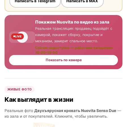
Написать в Telegram
Написать в MAX
Покажем Nuovita по видео из зала
Реальная трансляция: продавец подойдёт с
камерой, покажет сборку, покрытие и
LIVE
механизм, замерит спальное место.
Сейчас недоступно — работаем ежедневно
10:00–19:00
Показать по камере
ЖИВЫЕ ФОТО
Как выглядит в жизни
Реальные фото
Двухъярусная кровать Nuovita Senso Due
—
из зала и от покупателей. Кликните, чтобы увеличить.