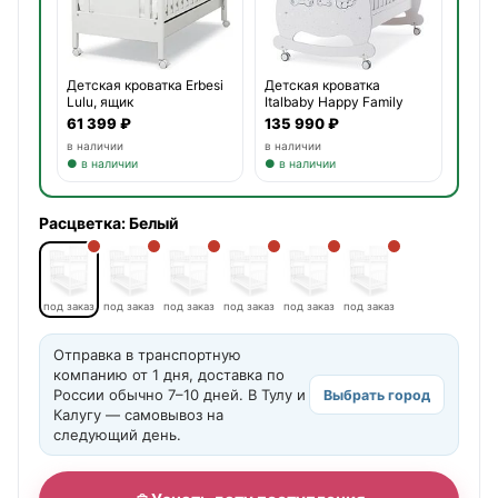
Детская кроватка Erbesi
Детская кроватка
Lulu, ящик
Italbaby Happy Family
Oblo,
61 399 ₽
135 990 ₽
в наличии
в наличии
● в наличии
● в наличии
Расцветка:
Белый
под заказ
под заказ
под заказ
под заказ
под заказ
под заказ
Отправка в транспортную
компанию от 1 дня, доставка по
России обычно 7–10 дней. В Тулу и
Выбрать город
Калугу — самовывоз на
следующий день.