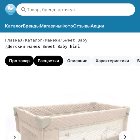
Каталог
Бренды
Магазины
Фото
Отзывы
Акции
Главная
Каталог
Манежи
Sweet Baby
Детский манеж Sweet Baby Nini
Про товар
Расцветки
Описание
Характеристики
В