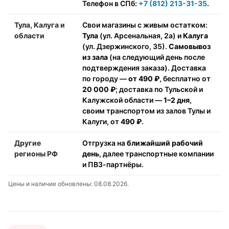
Телефон в СПб:
+7 (812) 213-31-35
.
Тула, Калуга и
Свои магазины с живым остатком:
области
Тула
(ул. Арсенальная, 2а) и
Калуга
(ул. Дзержинского, 35).
Самовывоз
из зала
(на следующий день после
подтверждения заказа). Доставка
по городу —
от 490 ₽
, бесплатно от
20 000 ₽
; доставка по Тульской и
Калужской области —
1–2 дня
,
своим транспортом из залов Тулы и
Калуги, от
490 ₽
.
Другие
Отгрузка на
ближайший рабочий
регионы РФ
день
, далее транспортные компании
и ПВЗ-партнёры.
Цены и наличие обновлены: 08.08.2026.