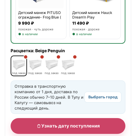
Детский манеж PITUSO
Детский манеж Hauck
ограждение- Frog Blue (
Dream’n Play
9 990 ₽
11 490 ₽
похожая · чуть дороже
похожая · дороже
● в наличии
● в наличии
Расцветка:
Beige Penguin
под заказ
под заказ
под заказ
под заказ
Отправка в транспортную
компанию от 1 дня, доставка по
России обычно 7–10 дней. В Тулу и
Выбрать город
Калугу — самовывоз на
следующий день.
Узнать дату поступления