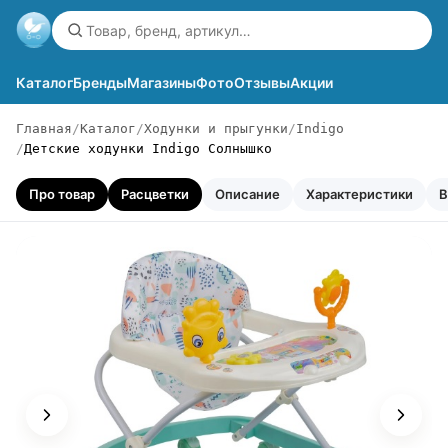
Каталог
Бренды
Магазины
Фото
Отзывы
Акции
Главная
Каталог
Ходунки и прыгунки
Indigo
Детские ходунки Indigo Солнышко
Про товар
Расцветки
Описание
Характеристики
В