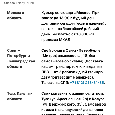
Способы получения.
Москва и
Курьер со
склада в Москве
. При
область
заказе
до 13:00 в будний день —
доставим сегодня
(если в наличии),
позже — на ближайший рабочий
день. Бесплатно от 10 000 ₽ в
пределах МКАД.
Санкт-
Свой склад в Санкт-Петербурге
Петербург и
(Митрофаньевское ш., 18; без
Ленинградская
самовывоза со склада). Доставка
область
нашим транспортом или выдача в
ПВЗ —
от 2 рабочих дней
(точную
дату подтвердит менеджер).
Телефон в СПб:
+7 (812) 213-31-35
.
Тула, Калуга и
Свои магазины с живым остатком:
области
Тула
(ул. Арсенальная, 2а) и
Калуга
(ул. Дзержинского, 35).
Самовывоз
из зала
(на следующий день после
подтверждения заказа). Доставка