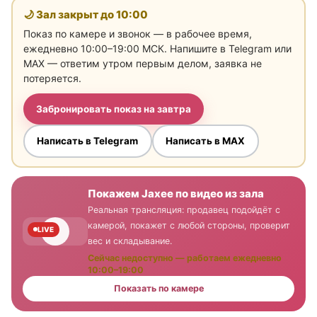
🌙 Зал закрыт до
10:00
Показ по камере и звонок — в рабочее время,
ежедневно 10:00–19:00 МСК. Напишите в Telegram или
MAX — ответим утром первым делом, заявка не
потеряется.
Забронировать показ на завтра
Написать в Telegram
Написать в MAX
Покажем Jaxee по видео из зала
Реальная трансляция: продавец подойдёт с
камерой, покажет с любой стороны, проверит
LIVE
вес и складывание.
Сейчас недоступно — работаем ежедневно
10:00–19:00
Показать по камере