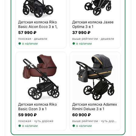
Детская коляска Riko
Детская коляска Jaxee
Basic Aicon Ecco 3 в 1,
Optima 3 в 1
57 990 ₽
37 990 ₽
похожая · дешевле
выше рейтингом · дешевле
● в наличии
● в наличии
Детская коляска Riko
Детская коляска Adamex
Basic Ozon 3 в 1
Rimini Deluxe 3 в 1
59 990 ₽
60 900 ₽
похожая · чуть дороже
выше рейтингом · чуть дороже
● в наличии
● в наличии