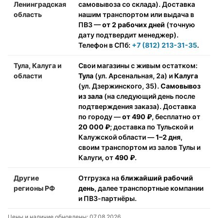
Ленинградская
самовывоза со склада). Доставка
область
нашим транспортом или выдача в
ПВЗ —
от 2 рабочих дней
(точную
дату подтвердит менеджер).
Телефон в СПб:
+7 (812) 213-31-35
.
Тула, Калуга и
Свои магазины с живым остатком:
области
Тула
(ул. Арсенальная, 2а) и
Калуга
(ул. Дзержинского, 35).
Самовывоз
из зала
(на следующий день после
подтверждения заказа). Доставка
по городу —
от 490 ₽
, бесплатно от
20 000 ₽
; доставка по Тульской и
Калужской области —
1–2 дня
,
своим транспортом из залов Тулы и
Калуги, от
490 ₽
.
Другие
Отгрузка на
ближайший рабочий
регионы РФ
день
, далее транспортные компании
и ПВЗ-партнёры.
Цены и наличие обновлены: 07.08.2026.