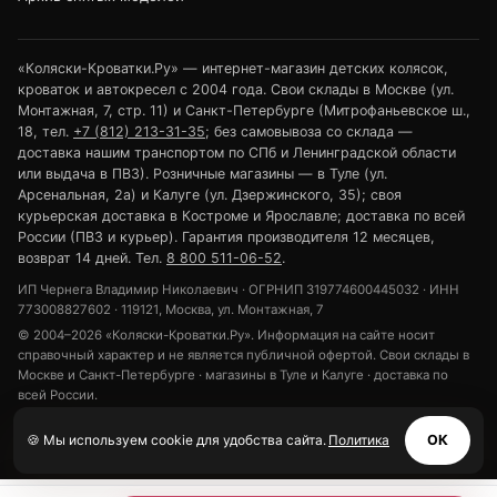
«Коляски-Кроватки.Ру» — интернет-магазин детских колясок,
кроваток и автокресел с 2004 года. Свои склады в Москве (ул.
Монтажная, 7, стр. 11) и Санкт-Петербурге (Митрофаньевское ш.,
18, тел.
+7 (812) 213-31-35
; без самовывоза со склада —
доставка нашим транспортом по СПб и Ленинградской области
или выдача в ПВЗ). Розничные магазины — в Туле (ул.
Арсенальная, 2а) и Калуге (ул. Дзержинского, 35); своя
курьерская доставка в Костроме и Ярославле; доставка по всей
России (ПВЗ и курьер). Гарантия производителя 12 месяцев,
возврат 14 дней. Тел.
8 800 511-06-52
.
ИП Чернега Владимир Николаевич · ОГРНИП 319774600445032 · ИНН
773008827602 · 119121, Москва, ул. Монтажная, 7
© 2004–2026 «Коляски-Кроватки.Ру». Информация на сайте носит
справочный характер и не является публичной офертой. Свои склады в
Москве и Санкт-Петербурге · магазины в Туле и Калуге · доставка по
всей России.
Политика конфиденциальности
Обработка персональных данных
🍪 Мы используем cookie для удобства сайта.
Политика
ОК
Использование cookie