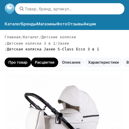
Каталог
Бренды
Магазины
Фото
Отзывы
Акции
Главная
Каталог
Детские коляски
Детские коляски 3 в 1
Jaxee
Детская коляска Jaxee S-Class Ecco 3 в 1
Про товар
Расцветки
Описание
Характеристики
В