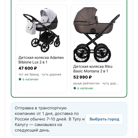
Детская коляска Adamex
Bibione Lux 2 в 1
Детская коляска Riko
47 600 ₽
Basic Montana 2 в 1
тот же бренд · чуть дороже
52 990 ₽
● в наличии
выше рейтингом · чуть дороже
● в наличии
Отправка в транспортную
компанию от 1 дня, доставка по
России обычно 7–10 дней. В Тулу и
Выбрать город
Калугу — самовывоз на
следующий день.