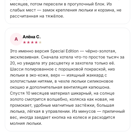
месяцев, потом пересели в прогулочный блок. Из
слабых мест — замок крепления люльки и корзина, не
рассчитанная на тяжёлое.
Алёна С.
А
★
★
★
★
★
Это именно версия Special Edition — чёрно-золотая,
эксклюзивная. Сначала хотела что-то простое тысяч за
20, но увидела эту расцветку и захотела только её.
Шасси полированное с порошковой покраской, низ
люльки в эко-коже, верх — изящный жаккард с
золотистыми нитями, в чехле люльки силиконовое
окошко и дополнительная вентиляция капюшона.
Спустя 10 месяцев материал шикарный, на солнце
золото смотрится волшебно, коляска как новая, не
промокает, удобные магнитные застёжки, большая
люлька, лёгкая в управлении. Из минусов — приличный
вес, иногда заедает кнопка на колесе и расходится
молния люльки.