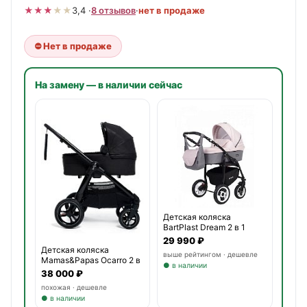
★
★
★
★
★
3,4 ·
8 отзывов
·
нет в продаже
⛔ Нет в продаже
На замену — в наличии сейчас
Детская коляска
BartPlast Dream 2 в 1
29 990 ₽
Детская коляска
выше рейтингом · дешевле
Mamas&Papas Ocarro 2 в
● в наличии
1
38 000 ₽
похожая · дешевле
● в наличии