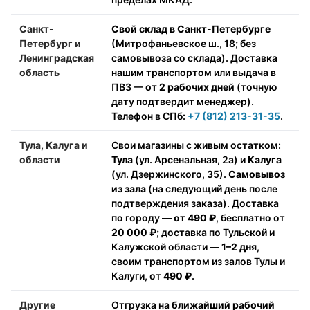
Санкт-
Свой склад в Санкт-Петербурге
Петербург и
(Митрофаньевское ш., 18; без
Ленинградская
самовывоза со склада). Доставка
область
нашим транспортом или выдача в
ПВЗ —
от 2 рабочих дней
(точную
дату подтвердит менеджер).
Телефон в СПб:
+7 (812) 213-31-35
.
Тула, Калуга и
Свои магазины с живым остатком:
области
Тула
(ул. Арсенальная, 2а) и
Калуга
(ул. Дзержинского, 35).
Самовывоз
из зала
(на следующий день после
подтверждения заказа). Доставка
по городу —
от 490 ₽
, бесплатно от
20 000 ₽
; доставка по Тульской и
Калужской области —
1–2 дня
,
своим транспортом из залов Тулы и
Калуги, от
490 ₽
.
Другие
Отгрузка на
ближайший рабочий