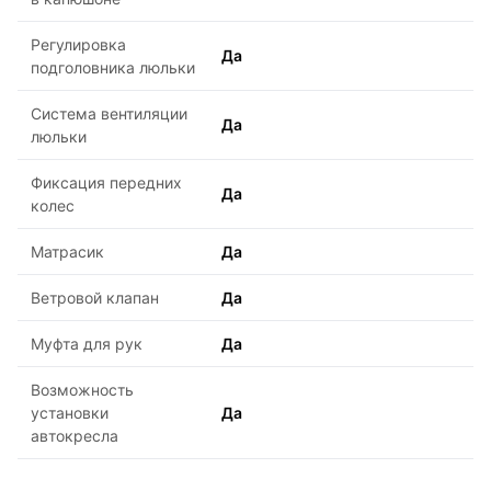
Регулировка
Да
подголовника люльки
Система вентиляции
Да
люльки
Фиксация передних
Да
колес
Матрасик
Да
Ветровой клапан
Да
Муфта для рук
Да
Возможность
установки
Да
автокресла