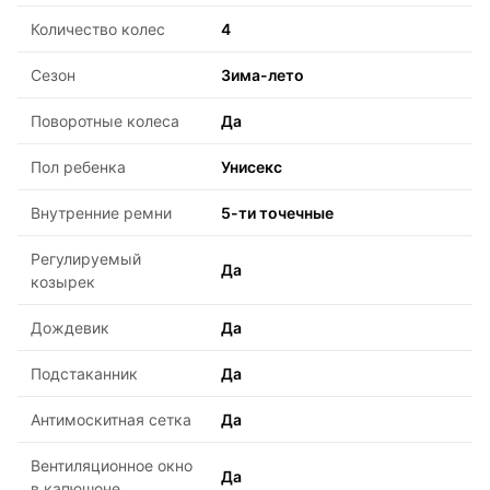
Количество колес
4
Сезон
Зима-лето
Поворотные колеса
Да
Пол ребенка
Унисекс
Внутренние ремни
5-ти точечные
Регулируемый
Да
козырек
Дождевик
Да
Подстаканник
Да
Антимоскитная сетка
Да
Вентиляционное окно
Да
в капюшоне