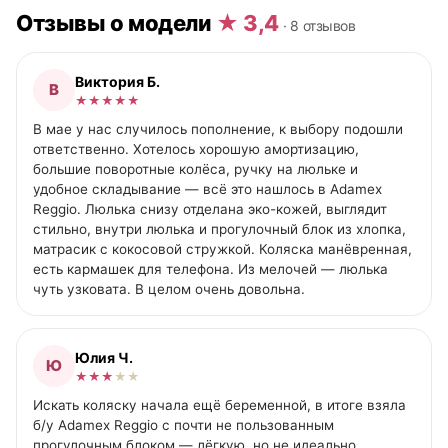
Отзывы о модели
★ 3,4
· 8 отзывов
Виктория Б.
В
★
★
★
★
★
В мае у нас случилось пополнение, к выбору подошли
ответственно. Хотелось хорошую амортизацию,
большие поворотные колёса, ручку на люльке и
удобное складывание — всё это нашлось в Adamex
Reggio. Люлька снизу отделана эко-кожей, выглядит
стильно, внутри люлька и прогулочный блок из хлопка,
матрасик с кокосовой стружкой. Коляска манёвренная,
есть кармашек для телефона. Из мелочей — люлька
чуть узковата. В целом очень довольна.
Юлия Ч.
Ю
★
★
★
★
★
Искать коляску начала ещё беременной, в итоге взяла
б/у Adamex Reggio с почти не пользованным
прогулочным блоком — лёгкую, но не идеально