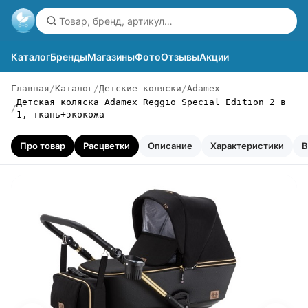
Каталог
Бренды
Магазины
Фото
Отзывы
Акции
Главная
Каталог
Детские коляски
Adamex
Детская коляска Adamex Reggio Special Edition 2 в
1, ткань+экокожа
Про товар
Расцветки
Описание
Характеристики
В