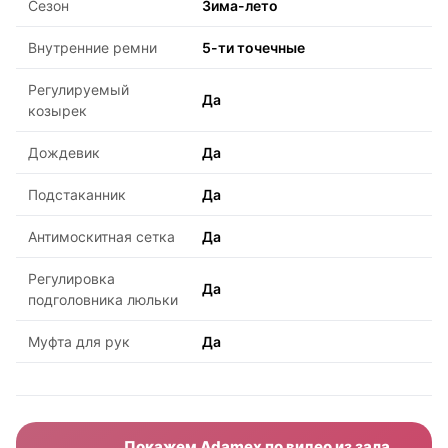
Сезон
Зима-лето
Внутренние ремни
5-ти точечные
Регулируемый
Да
козырек
Дождевик
Да
Подстаканник
Да
Антимоскитная сетка
Да
Регулировка
Да
подголовника люльки
Муфта для рук
Да
Покажем Adamex по видео из зала