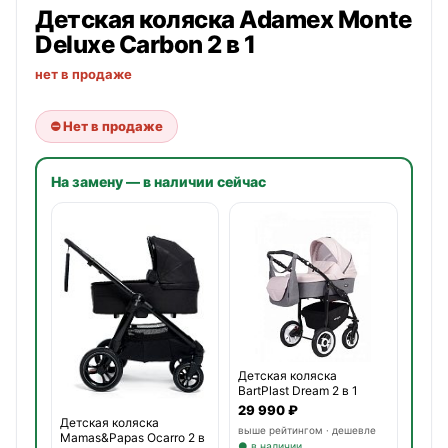
Детская коляска
Adamex
Monte
Deluxe Carbon 2 в 1
нет в продаже
⛔ Нет в продаже
На замену — в наличии сейчас
Детская коляска
BartPlast Dream 2 в 1
29 990 ₽
Детская коляска
выше рейтингом · дешевле
Mamas&Papas Ocarro 2 в
● в наличии