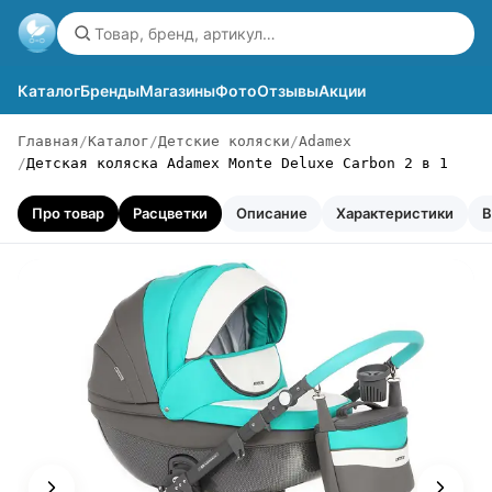
Каталог
Бренды
Магазины
Фото
Отзывы
Акции
Главная
Каталог
Детские коляски
Adamex
Детская коляска Adamex Monte Deluxe Carbon 2 в 1
Про товар
Расцветки
Описание
Характеристики
В