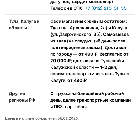
дату подтвердит менеджер).
Телефон в СПб:
+7 (812) 213-31-35
.
Тула, Калуга и
Свои магазины с живым остатком:
области
Тула
(ул. Арсенальная, 2а) и
Калуга
(ул. Дзержинского, 35).
Самовывоз
из зала
(на следующий день после
подтверждения заказа). Доставка
по городу —
от 490 ₽
, бесплатно от
20 000 ₽
; доставка по Тульской и
Калужской области —
1–2 дня
,
своим транспортом из залов Тулы и
Калуги, от
490 ₽
.
Другие
Отгрузка на
ближайший рабочий
регионы РФ
день
, далее транспортные компании
и ПВЗ-партнёры.
Цены и наличие обновлены: 08.08.2026.