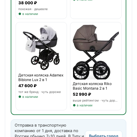
1
38 000 ₽
похожая · дешевле
● в наличии
Детская коляска Adamex
Bibione Lux 2 в 1
Детская коляска Riko
47 600 ₽
Basic Montana 2 в 1
тот же бренд · чуть дороже
52 990 ₽
● в наличии
выше рейтингом · чуть дороже
● в наличии
Отправка в транспортную
компанию от 1 дня, доставка по
России обычно 7–10 дней. В Тулу и
Выбрать город