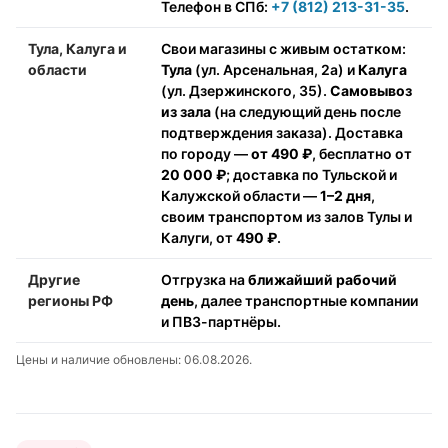
Телефон в СПб:
+7 (812) 213-31-35
.
Тула, Калуга и
Свои магазины с живым остатком:
области
Тула
(ул. Арсенальная, 2а) и
Калуга
(ул. Дзержинского, 35).
Самовывоз
из зала
(на следующий день после
подтверждения заказа). Доставка
по городу —
от 490 ₽
, бесплатно от
20 000 ₽
; доставка по Тульской и
Калужской области —
1–2 дня
,
своим транспортом из залов Тулы и
Калуги, от
490 ₽
.
Другие
Отгрузка на
ближайший рабочий
регионы РФ
день
, далее транспортные компании
и ПВЗ-партнёры.
Цены и наличие обновлены: 06.08.2026.