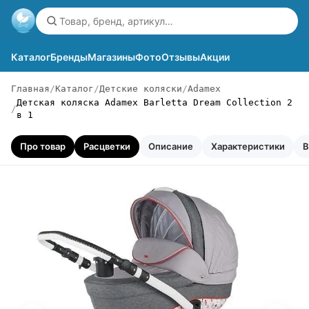
Каталог
Бренды
Магазины
Фото
Отзывы
Акции
Главная
Каталог
Детские коляски
Adamex
Детская коляска Adamex Barletta Dream Collection 2
в 1
Про товар
Расцветки
Описание
Характеристики
В