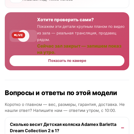
Хотите проверить сами?
Покажем эти детали крупным планом по видео
из зала — реальная трансляция, продавец
LIVE
рядом.
Сейчас зал закрыт — запишем показ
на утро.
Показать по камере
Вопросы и ответы по этой модели
Коротко о главном — вес, размеры, гарантия, доставка. Не
нашли ответ? Напишите нам —
ответим утром, с 10:00
.
Сколько весит Детская коляска Adamex Barletta
Dream Collection 2 в 1?