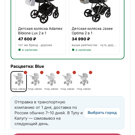
Детская коляска Adamex
Детская коляска Jaxee
Bibione Lux 2 в 1
Optima 2 в 1
47 600 ₽
34 990 ₽
тот же бренд · дороже
выше рейтингом · чуть дороже
● в наличии
● в наличии
Расцветка:
Blue
под заказ
под заказ
под заказ
под заказ
под заказ
Отправка в транспортную
компанию от 1 дня, доставка по
России обычно 7–10 дней. В Тулу и
Выбрать город
Калугу — самовывоз на
следующий день.