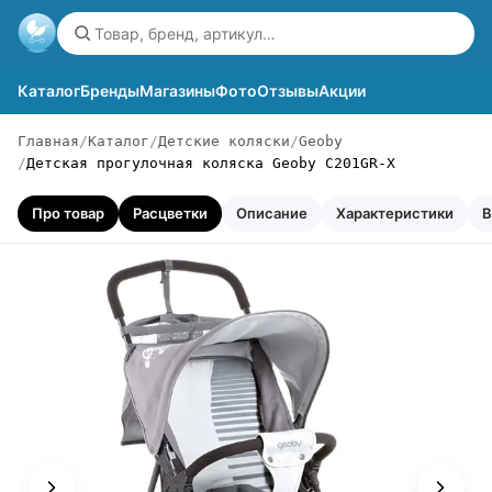
Каталог
Бренды
Магазины
Фото
Отзывы
Акции
Главная
Каталог
Детские коляски
Geoby
Детская прогулочная коляска Geoby C201GR-X
Про товар
Расцветки
Описание
Характеристики
В