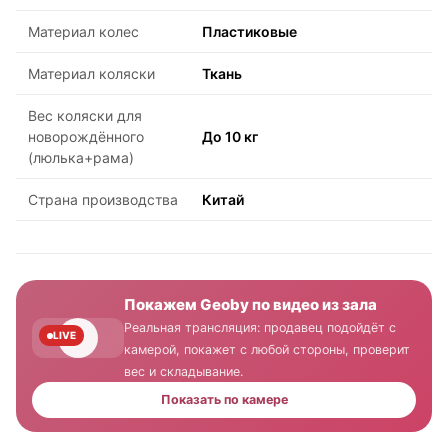
Материал колес
Пластиковые
Материал коляски
Ткань
Вес коляски для
новорождённого
До 10 кг
(люлька+рама)
Страна производства
Китай
Покажем Geoby по видео из зала
Реальная трансляция: продавец подойдёт с
LIVE
камерой, покажет с любой стороны, проверит
вес и складывание.
Показать по камере