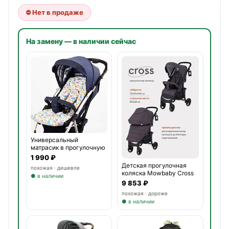
⛔ Нет в продаже
На замену — в наличии сейчас
Универсальный
матрасик в прогулочную
коляску
1 990 ₽
Детская прогулочная
похожая · дешевле
коляска Mowbaby Cross
● в наличии
9 853 ₽
похожая · дороже
● в наличии