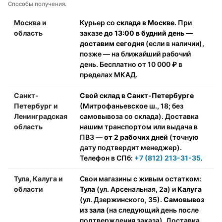
Способы получения.
Москва и
Курьер со
склада в Москве
. При
область
заказе
до 13:00 в будний день —
доставим сегодня
(если в наличии),
позже — на ближайший рабочий
день. Бесплатно от 10 000 ₽ в
пределах МКАД.
Санкт-
Свой склад в Санкт-Петербурге
Петербург и
(Митрофаньевское ш., 18; без
Ленинградская
самовывоза со склада). Доставка
область
нашим транспортом или выдача в
ПВЗ —
от 2 рабочих дней
(точную
дату подтвердит менеджер).
Телефон в СПб:
+7 (812) 213-31-35
.
Тула, Калуга и
Свои магазины с живым остатком:
области
Тула
(ул. Арсенальная, 2а) и
Калуга
(ул. Дзержинского, 35).
Самовывоз
из зала
(на следующий день после
подтверждения заказа). Доставка