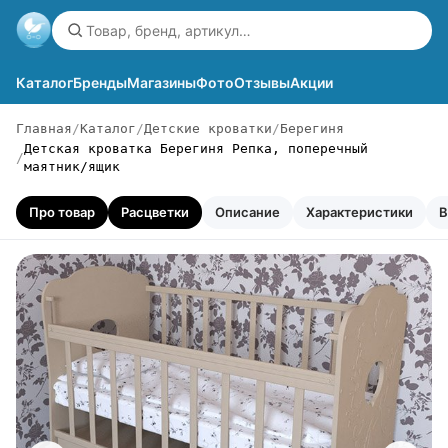
Каталог
Бренды
Магазины
Фото
Отзывы
Акции
Главная
Каталог
Детские кроватки
Берегиня
Детская кроватка Берегиня Репка, поперечный
маятник/ящик
Про товар
Расцветки
Описание
Характеристики
В