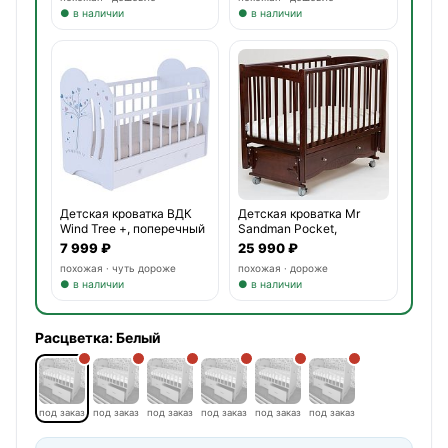
● в наличии
● в наличии
Детская кроватка ВДК
Детская кроватка Mr
Wind Tree +, поперечный
Sandman Pocket,
универса
7 999 ₽
25 990 ₽
похожая · чуть дороже
похожая · дороже
● в наличии
● в наличии
Расцветка:
Белый
под заказ
под заказ
под заказ
под заказ
под заказ
под заказ