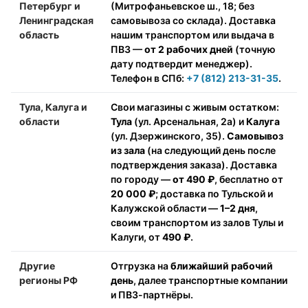
Петербург и
(Митрофаньевское ш., 18; без
Ленинградская
самовывоза со склада). Доставка
область
нашим транспортом или выдача в
ПВЗ —
от 2 рабочих дней
(точную
дату подтвердит менеджер).
Телефон в СПб:
+7 (812) 213-31-35
.
Тула, Калуга и
Свои магазины с живым остатком:
области
Тула
(ул. Арсенальная, 2а) и
Калуга
(ул. Дзержинского, 35).
Самовывоз
из зала
(на следующий день после
подтверждения заказа). Доставка
по городу —
от 490 ₽
, бесплатно от
20 000 ₽
; доставка по Тульской и
Калужской области —
1–2 дня
,
своим транспортом из залов Тулы и
Калуги, от
490 ₽
.
Другие
Отгрузка на
ближайший рабочий
регионы РФ
день
, далее транспортные компании
и ПВЗ-партнёры.