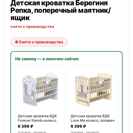
Детская кроватка
Берегиня
Репка, поперечный маятник/
ящик
снято с производства
⛔ Снято с производства
На замену — в наличии сейчас
Детская кроватка ВДК
Детская кроватка ВДК
Forever friends колесо,
Love Me колесо, попереч
6 399 ₽
6 399 ₽
похожая · дешевле
похожая · дешевле