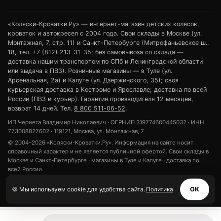
«Коляски-Кроватки.Ру» — интернет-магазин детских колясок,
кроваток и автокресел с 2004 года. Свои склады в Москве (ул.
Монтажная, 7, стр. 11) и Санкт-Петербурге (Митрофаньевское ш.,
18, тел.
+7 (812) 213-31-35
; без самовывоза со склада —
доставка нашим транспортом по СПб и Ленинградской области
или выдача в ПВЗ). Розничные магазины — в Туле (ул.
Арсенальная, 2а) и Калуге (ул. Дзержинского, 35); своя
курьерская доставка в Костроме и Ярославле; доставка по всей
России (ПВЗ и курьер). Гарантия производителя 12 месяцев,
возврат 14 дней. Тел.
8 800 511-06-52
.
ИП Чернега Владимир Николаевич · ОГРНИП 319774600445032 · ИНН
773008827602 · 119121, Москва, ул. Монтажная, 7
© 2004–2026 «Коляски-Кроватки.Ру». Информация на сайте носит
справочный характер и не является публичной офертой. Свои склады в
Москве и Санкт-Петербурге · магазины в Туле и Калуге · доставка по
всей России.
Политика конфиденциальности
Обработка персональных данных
🍪 Мы используем cookie для удобства сайта.
Политика
ОК
Использование cookie