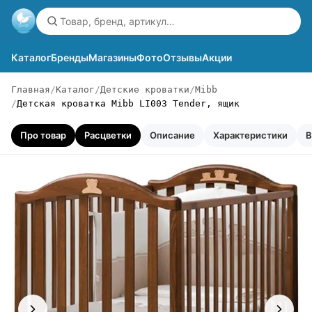
Каталог
Бренды
Магазины
Фото
Отзывы
Акции
Главная
Каталог
Детские кроватки
Mibb
Детская кроватка Mibb LI003 Tender, ящик
Про товар
Расцветки
Описание
Характеристики
В