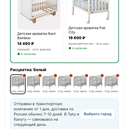
Детская кроватка Pali
City
Детская кроватка Rant
19 600 ₽
Bamboo
14 490 ₽
выше рейтингом · чуть дороже
● в наличии
похожая · чуть дороже
● в наличии
Расцветка:
Белый
под заказ
под заказ
под заказ
под заказ
под заказ
под заказ
под заказ
Отправка в транспортную
компанию от 1 дня, доставка по
России обычно 7–10 дней. В Тулу и
Выбрать город
Калугу — самовывоз на
следующий день.