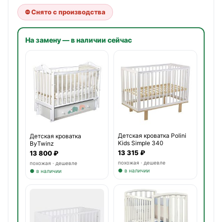
⛔ Снято с производства
На замену — в наличии сейчас
Детская кроватка Polini
Детская кроватка
Kids Simple 340
ByTwinz
&quot;Мэри&quot; би
13 315 ₽
13 800 ₽
похожая · дешевле
похожая · дешевле
● в наличии
● в наличии