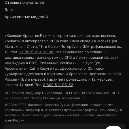
Отзывы покупателей
Блог
Архив снятых моделей
«Коляски-Кроватки.Ру» — интернет-магазин детских колясок,
кроваток и автокресел с 2004 года. Свои склады в Москве (ул.
Монтажная, 7, стр. 11) и Санкт-Петербурге (Митрофаньевское ш.,
18, тел.
+7 (812) 213-31-35
; без самовывоза со склада —
доставка нашим транспортом по СПб и Ленинградской области
или выдача в ПВЗ). Розничные магазины — в Туле (ул.
Арсенальная, 2а) и Калуге (ул. Дзержинского, 35); своя
курьерская доставка в Костроме и Ярославле; доставка по всей
России (ПВЗ и курьер). Гарантия производителя 12 месяцев,
возврат 14 дней. Тел.
8 800 511-06-52
.
ИП Чернега Владимир Николаевич · ОГРНИП 319774600445032 · ИНН
773008827602 · 119121, Москва, ул. Монтажная, 7
© 2004–2026 «Коляски-Кроватки.Ру». Информация на сайте носит
справочный характер и не является публичной офертой. Свои склады в
Москве и Санкт-Петербурге · магазины в Туле и Калуге · доставка по
всей России.
Политика конфиденциальности
Обработка персональных данных