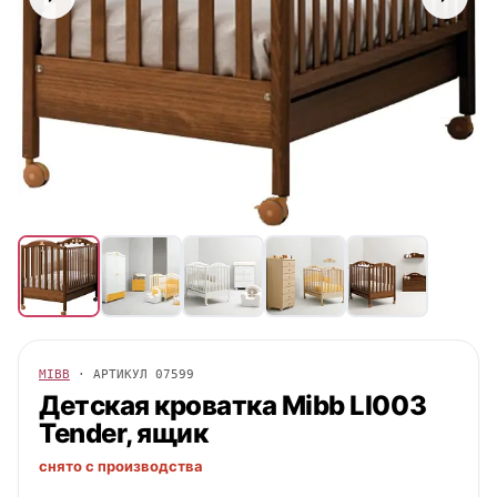
MIBB
· АРТИКУЛ
07599
Детская кроватка
Mibb
LI003
Tender, ящик
снято с производства