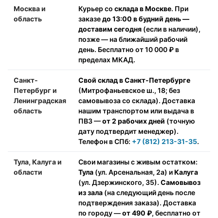
Москва и
Курьер со
склада в Москве
. При
область
заказе
до 13:00 в будний день —
доставим сегодня
(если в наличии),
позже — на ближайший рабочий
день. Бесплатно от 10 000 ₽ в
пределах МКАД.
Санкт-
Свой склад в Санкт-Петербурге
Петербург и
(Митрофаньевское ш., 18; без
Ленинградская
самовывоза со склада). Доставка
область
нашим транспортом или выдача в
ПВЗ —
от 2 рабочих дней
(точную
дату подтвердит менеджер).
Телефон в СПб:
+7 (812) 213-31-35
.
Тула, Калуга и
Свои магазины с живым остатком:
области
Тула
(ул. Арсенальная, 2а) и
Калуга
(ул. Дзержинского, 35).
Самовывоз
из зала
(на следующий день после
подтверждения заказа). Доставка
по городу —
от 490 ₽
, бесплатно от