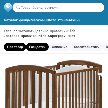
Каталог
Бренды
Магазины
Фото
Отзывы
Акции
Главная
Каталог
Детские кроватки
Mibb
Детская кроватка Mibb Superpop, ящик
Про товар
Расцветки
Описание
Характеристики
В