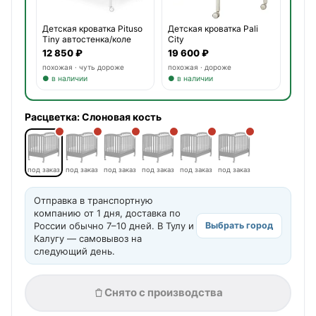
Детская кроватка Pituso
Детская кроватка Pali
Tiny автостенка/коле
City
12 850 ₽
19 600 ₽
похожая · чуть дороже
похожая · дороже
● в наличии
● в наличии
Расцветка:
Слоновая кость
под заказ
под заказ
под заказ
под заказ
под заказ
под заказ
Отправка в транспортную
компанию от 1 дня, доставка по
России обычно 7–10 дней. В Тулу и
Выбрать город
Калугу — самовывоз на
следующий день.
Снято с производства