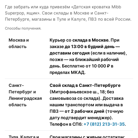
Где забрать или куда привезём «Детская кроватка Mibb
Superpop, ящик». Свои склады в Москве и Санкт-
Петербурге, магазины в Туле и Калуге, ПВЗ по всей России.
Способы получения.
Москва и
Курьер со
склада в Москве
. При
область
заказе
до 13:00 в будний день —
доставим сегодня
(если в наличии),
позже — на ближайший рабочий
день. Бесплатно от 10 000 ₽ в
пределах МКАД.
Санкт-
Свой склад в Санкт-Петербурге
Петербург и
(Митрофаньевское ш., 18; без
Ленинградская
самовывоза со склада). Доставка
область
нашим транспортом или выдача в
ПВЗ —
от 2 рабочих дней
(точную
дату подтвердит менеджер).
Телефон в СПб:
+7 (812) 213-31-35
.
Тула, Калуга и
Свои магазины с живым остатком: