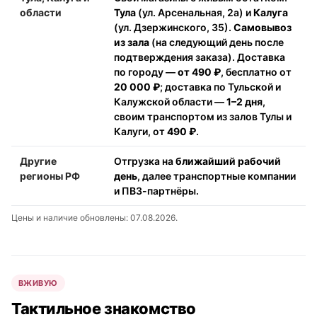
области
Тула
(ул. Арсенальная, 2а) и
Калуга
(ул. Дзержинского, 35).
Самовывоз
из зала
(на следующий день после
подтверждения заказа). Доставка
по городу —
от 490 ₽
, бесплатно от
20 000 ₽
; доставка по Тульской и
Калужской области —
1–2 дня
,
своим транспортом из залов Тулы и
Калуги, от
490 ₽
.
Другие
Отгрузка на
ближайший рабочий
регионы РФ
день
, далее транспортные компании
и ПВЗ-партнёры.
Цены и наличие обновлены: 07.08.2026.
ВЖИВУЮ
Тактильное знакомство