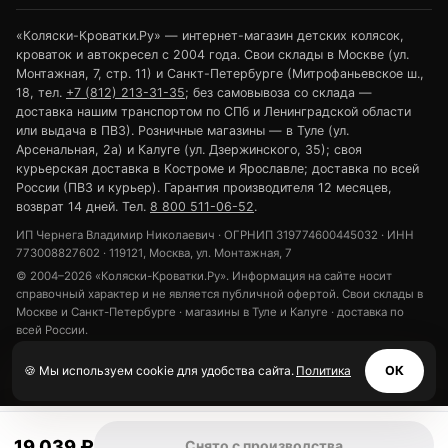
«Коляски-Кроватки.Ру» — интернет-магазин детских колясок,
кроваток и автокресел с 2004 года. Свои склады в Москве (ул.
Монтажная, 7, стр. 11) и Санкт-Петербурге (Митрофаньевское ш.,
18, тел.
+7 (812) 213-31-35
; без самовывоза со склада —
доставка нашим транспортом по СПб и Ленинградской области
или выдача в ПВЗ). Розничные магазины — в Туле (ул.
Арсенальная, 2а) и Калуге (ул. Дзержинского, 35); своя
курьерская доставка в Костроме и Ярославле; доставка по всей
России (ПВЗ и курьер). Гарантия производителя 12 месяцев,
возврат 14 дней. Тел.
8 800 511-06-52
.
ИП Чернега Владимир Николаевич · ОГРНИП 319774600445032 · ИНН
773008827602 · 119121, Москва, ул. Монтажная, 7
© 2004–2026 «Коляски-Кроватки.Ру». Информация на сайте носит
справочный характер и не является публичной офертой. Свои склады в
Москве и Санкт-Петербурге · магазины в Туле и Калуге · доставка по
всей России.
Политика конфиденциальности
Обработка персональных данных
🍪 Мы используем cookie для удобства сайта.
Политика
ОК
Использование cookie
19 039 ₽
Снято с производства