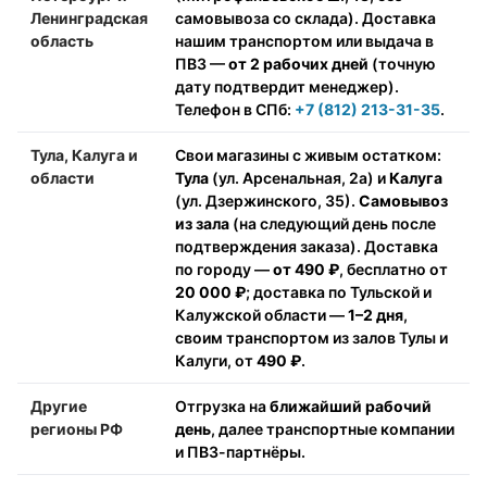
Ленинградская
самовывоза со склада). Доставка
область
нашим транспортом или выдача в
ПВЗ —
от 2 рабочих дней
(точную
дату подтвердит менеджер).
Телефон в СПб:
+7 (812) 213-31-35
.
Тула, Калуга и
Свои магазины с живым остатком:
области
Тула
(ул. Арсенальная, 2а) и
Калуга
(ул. Дзержинского, 35).
Самовывоз
из зала
(на следующий день после
подтверждения заказа). Доставка
по городу —
от 490 ₽
, бесплатно от
20 000 ₽
; доставка по Тульской и
Калужской области —
1–2 дня
,
своим транспортом из залов Тулы и
Калуги, от
490 ₽
.
Другие
Отгрузка на
ближайший рабочий
регионы РФ
день
, далее транспортные компании
и ПВЗ-партнёры.