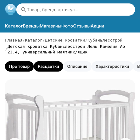
Каталог
Бренды
Магазины
Фото
Отзывы
Акции
Главная
Каталог
Детские кроватки
Кубаньлесстрой
Детская кроватка Кубаньлесстрой Лель Камелия АБ
23.4, универсальный маятник/ящик
Про товар
Расцветки
Описание
Характеристики
В