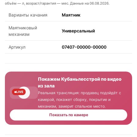
объём — л, возраст/гарантия — мес. Данные на 06.08.2026.
Варианты качания
Маятник
Маятниковый
Универсальный
механизм
Артикул
07407-00000-00000
Покажем Кубаньлесстрой по видео
из зала
LIVE
Реальная трансляция: продавец подойдёт с
камерой, покажет сборку, покрытие и
механизм, замерит спальное место.
Показать по камере