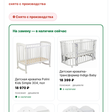
снято с производства
⛔ Снято с производства
На замену — в наличии сейчас
Детская кроватка-
трансформер Indigo Baby
Lin
Детская кроватка Polini
18 399 ₽
Kids Simple 304, пол
похожая · дешевле
18 970 ₽
● в наличии
похожая · дешевле
● в наличии