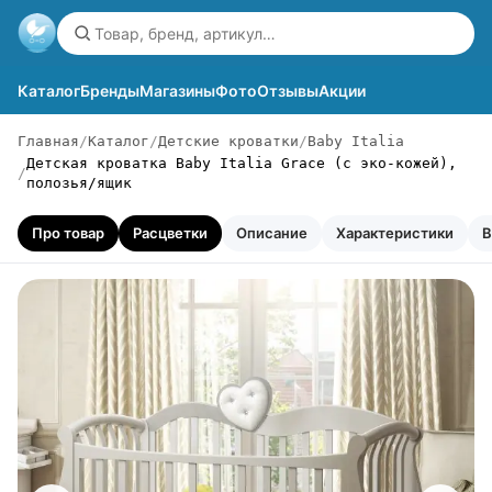
Каталог
Бренды
Магазины
Фото
Отзывы
Акции
Главная
Каталог
Детские кроватки
Baby Italia
Детская кроватка Baby Italia Grace (с эко-кожей),
полозья/ящик
Про товар
Расцветки
Описание
Характеристики
В