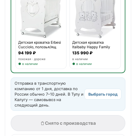
Детская кроватка Erbesi
Детская кроватка
Cucciolo, полозья/ящ
Italbaby Happy Family
Oblo,
94 199 ₽
135 990 ₽
похожая · дороже
в наличии
● в наличии
● в наличии
Отправка в транспортную
компанию от 1 дня, доставка по
России обычно 7–10 дней. В Тулу и
Выбрать город
Калугу — самовывоз на
следующий день.
Снято с производства