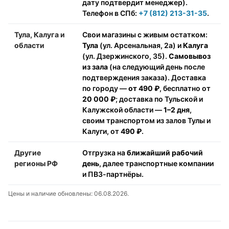
дату подтвердит менеджер).
Телефон в СПб:
+7 (812) 213-31-35
.
Тула, Калуга и
Свои магазины с живым остатком:
области
Тула
(ул. Арсенальная, 2а) и
Калуга
(ул. Дзержинского, 35).
Самовывоз
из зала
(на следующий день после
подтверждения заказа). Доставка
по городу —
от 490 ₽
, бесплатно от
20 000 ₽
; доставка по Тульской и
Калужской области —
1–2 дня
,
своим транспортом из залов Тулы и
Калуги, от
490 ₽
.
Другие
Отгрузка на
ближайший рабочий
регионы РФ
день
, далее транспортные компании
и ПВЗ-партнёры.
Цены и наличие обновлены: 06.08.2026.