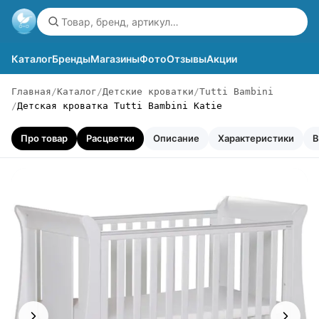
Каталог
Бренды
Магазины
Фото
Отзывы
Акции
Главная
Каталог
Детские кроватки
Tutti Bambini
Детская кроватка Tutti Bambini Katie
Про товар
Расцветки
Описание
Характеристики
В