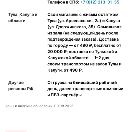
Телефон в СПб:
+7 (812) 213-31-35
.
Тула, Калуга и
Свои магазины с живым остатком:
области
Тула
(ул. Арсенальная, 2а) и
Калуга
(ул. Дзержинского, 35).
Самовывоз
из зала
(на следующий день после
подтверждения заказа). Доставка
по городу —
от 490 ₽
, бесплатно от
20 000 ₽
; доставка по Тульской и
Калужской области —
1–2 дня
,
своим транспортом из залов Тулы и
Калуги, от
490 ₽
.
Другие
Отгрузка на
ближайший рабочий
регионы РФ
день
, далее транспортные компании
и ПВЗ-партнёры.
Цены и наличие обновлены: 09.08.2026.