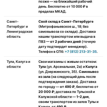
позже — на ближайший рабочий
день. Бесплатно от 10 000 ₽ в
пределах МКАД.
Санкт-
Свой склад в Санкт-Петербурге
Петербург и
(Митрофаньевское ш., 18; без
Ленинградская
самовывоза со склада). Доставка
область
нашим транспортом или выдача в
ПВЗ —
от 2 рабочих дней
(точную
дату подтвердит менеджер).
Телефон в СПб:
+7 (812) 213-31-35
.
Тула, Калуга и
Свои магазины с живым остатком:
области
Тула
(ул. Арсенальная, 2а) и
Калуга
(ул. Дзержинского, 35).
Самовывоз
из зала
(на следующий день после
подтверждения заказа). Доставка
по городу —
от 490 ₽
, бесплатно от
20 000 ₽
; доставка по Тульской и
Калужской области —
1–2 дня
,
своим транспортом из залов Тулы и
Калуги, от
490 ₽
.