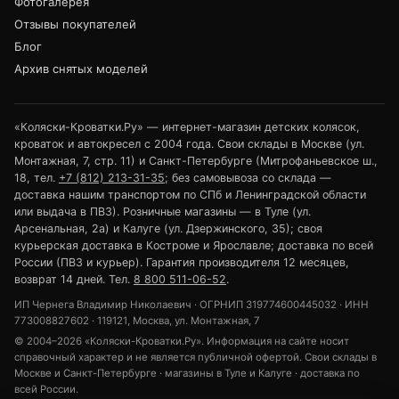
Фотогалерея
Отзывы покупателей
Блог
Архив снятых моделей
«Коляски-Кроватки.Ру» — интернет-магазин детских колясок,
кроваток и автокресел с 2004 года. Свои склады в Москве (ул.
Монтажная, 7, стр. 11) и Санкт-Петербурге (Митрофаньевское ш.,
18, тел.
+7 (812) 213-31-35
; без самовывоза со склада —
доставка нашим транспортом по СПб и Ленинградской области
или выдача в ПВЗ). Розничные магазины — в Туле (ул.
Арсенальная, 2а) и Калуге (ул. Дзержинского, 35); своя
курьерская доставка в Костроме и Ярославле; доставка по всей
России (ПВЗ и курьер). Гарантия производителя 12 месяцев,
возврат 14 дней. Тел.
8 800 511-06-52
.
ИП Чернега Владимир Николаевич · ОГРНИП 319774600445032 · ИНН
773008827602 · 119121, Москва, ул. Монтажная, 7
© 2004–2026 «Коляски-Кроватки.Ру». Информация на сайте носит
справочный характер и не является публичной офертой. Свои склады в
Москве и Санкт-Петербурге · магазины в Туле и Калуге · доставка по
всей России.