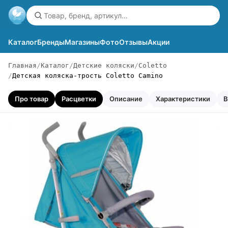
Каталог
Бренды
Магазины
Фото
Отзывы
Акции
Главная
Каталог
Детские коляски
Coletto
Детская коляска-трость Coletto Camino
Про товар
Расцветки
Описание
Характеристики
В