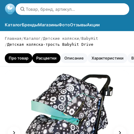
Каталог
Бренды
Магазины
Фото
Отзывы
Акции
Главная
Каталог
Детские коляски
BabyHit
Детская коляска-трость Babyhit Drive
Про товар
Расцветки
Описание
Характеристики
В