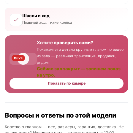
Шасси и ход
Плавный ход, тихие колёса
Хотите проверить сами?
Покажем эти детали крупным планом по видео
из зала — реальная трансляция, продавец
LIVE
рядом.
Сейчас зал закрыт — запишем показ
на утро.
Показать по камере
Вопросы и ответы по этой модели
Коротко о главном — вес, размеры, гарантия, доставка. Не
нашли ответ? Напишите нам —
ответим утром, с 10:00
.