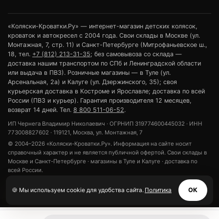
«Коляски-Кроватки.Ру» — интернет-магазин детских колясок,
кроваток и автокресел с 2004 года. Свои склады в Москве (ул.
Монтажная, 7, стр. 11) и Санкт-Петербурге (Митрофаньевское ш.,
18, тел.
+7 (812) 213-31-35
; без самовывоза со склада —
доставка нашим транспортом по СПб и Ленинградской области
или выдача в ПВЗ). Розничные магазины — в Туле (ул.
Арсенальная, 2а) и Калуге (ул. Дзержинского, 35); своя
курьерская доставка в Костроме и Ярославле; доставка по всей
России (ПВЗ и курьер). Гарантия производителя 12 месяцев,
возврат 14 дней. Тел.
8 800 511-06-52
.
ИП Чернега Владимир Николаевич · ОГРНИП 319774600445032 · ИНН
773008827602 · 119121, Москва, ул. Монтажная, 7
© 2004–2026 «Коляски-Кроватки.Ру». Информация на сайте носит
справочный характер и не является публичной офертой. Свои склады в
Москве и Санкт-Петербурге · магазины в Туле и Калуге · доставка по
всей России.
Политика конфиденциальности
Обработка персональных данных
🍪 Мы используем cookie для удобства сайта.
Политика
ОК
Использование cookie