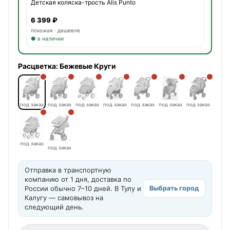
Детская коляска-трость Alis Punto
6 399 ₽
похожая · дешевле
● в наличии
Расцветка:
Бежевые Круги
под заказ
под заказ
под заказ
под заказ
под заказ
под заказ
под заказ
под заказ
под заказ
Отправка в транспортную
компанию от 1 дня, доставка по
России обычно 7–10 дней. В Тулу и
Выбрать город
Калугу — самовывоз на
следующий день.