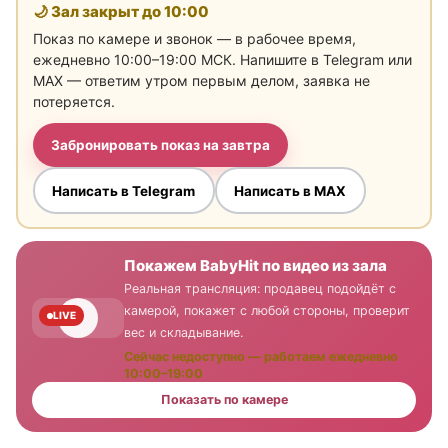
🌙 Зал закрыт до
10:00
Показ по камере и звонок — в рабочее время,
ежедневно 10:00–19:00 МСК. Напишите в Telegram или
MAX — ответим утром первым делом, заявка не
потеряется.
Забронировать показ на завтра
Написать в Telegram
Написать в MAX
Покажем BabyHit по видео из зала
Реальная трансляция: продавец подойдёт с
камерой, покажет с любой стороны, проверит
LIVE
вес и складывание.
Сейчас недоступно — работаем ежедневно
10:00–19:00
Показать по камере