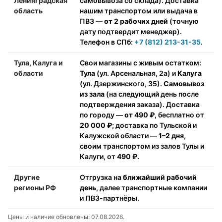
Ленинградская
самовывоза со склада). Доставка
область
нашим транспортом или выдача в
ПВЗ —
от 2 рабочих дней
(точную
дату подтвердит менеджер).
Телефон в СПб:
+7 (812) 213-31-35
.
Тула, Калуга и
Свои магазины с живым остатком:
области
Тула
(ул. Арсенальная, 2а) и
Калуга
(ул. Дзержинского, 35).
Самовывоз
из зала
(на следующий день после
подтверждения заказа). Доставка
по городу —
от 490 ₽
, бесплатно от
20 000 ₽
; доставка по Тульской и
Калужской области —
1–2 дня
,
своим транспортом из залов Тулы и
Калуги, от
490 ₽
.
Другие
Отгрузка на
ближайший рабочий
регионы РФ
день
, далее транспортные компании
и ПВЗ-партнёры.
Цены и наличие обновлены: 07.08.2026.