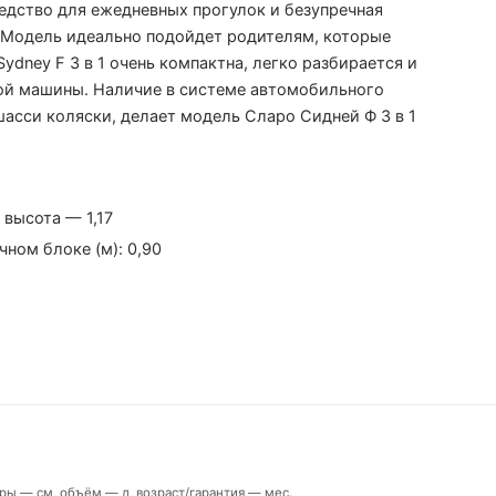
средство для ежедневных прогулок и безупречная
 Модель идеально подойдет родителям, которые
ydney F 3 в 1 очень компактна, легко разбирается и
ой машины. Наличие в системе автомобильного
шасси коляски, делает модель Сларо Сидней Ф 3 в 1
 высота — 1,17
ном блоке (м): 0,90
меры — см, объём — л, возраст/гарантия — мес.