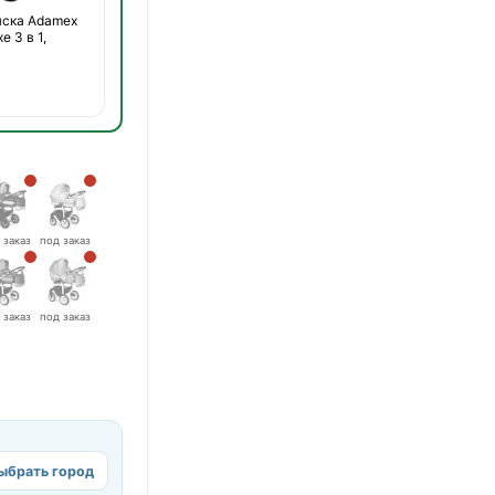
яска Adamex
e 3 в 1,
 заказ
под заказ
 заказ
под заказ
ыбрать город