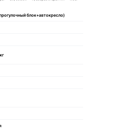
прогулочный блок+автокресло)
кг
я