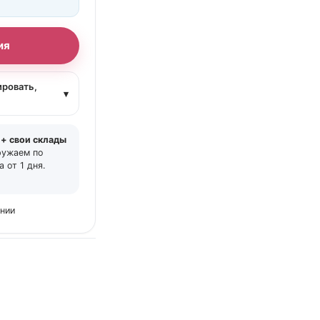
ия
ировать,
▾
 + свои склады
ружаем по
 от 1 дня.
ении