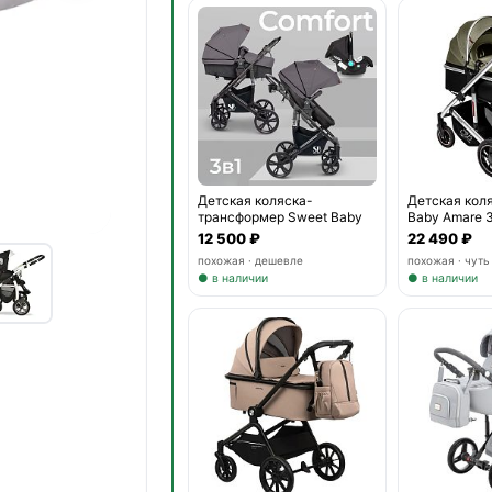
Детская коляска-
Детская кол
трансформер Sweet Baby
Baby Amare 3
Comfo
12 500 ₽
22 490 ₽
похожая · дешевле
похожая · чут
● в наличии
● в наличии