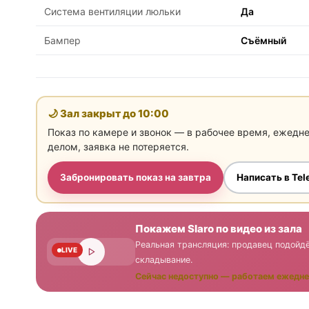
Система вентиляции люльки
Да
Бампер
Съёмный
🌙 Зал закрыт до
10:00
Показ по камере и звонок — в рабочее время, ежедн
делом, заявка не потеряется.
Забронировать показ на завтра
Написать в Te
Покажем Slaro по видео из зала
Реальная трансляция: продавец подойдё
LIVE
складывание.
Сейчас недоступно — работаем ежедне