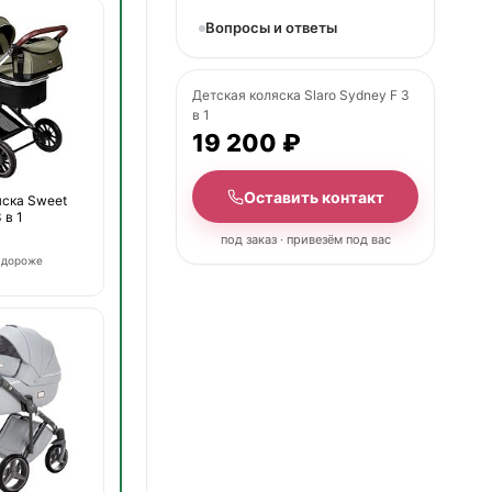
Вопросы и ответы
Детская коляска Slaro Sydney F 3
в 1
19 200 ₽
Оставить контакт
яска Sweet
 в 1
под заказ · привезём под вас
ь дороже