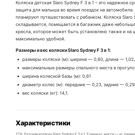
Коляска детская Slaro Sydney F 3 в 1 – это надежное 
защита для малыша во время поездок на автомобиле.
планируют путешествовать с ребенком. Коляска Slaro S
складывается, помещается в багажник даже небольш
кресла, которое может быть установлено также и на 
максимально удобной.
Размеры и вес коляски Slaro Sydney F 3 в 1:
размеры коляски (м): ширина — 0,60, длина — 1,02,
максимальные размеры спального места в прогулоч
ширина колесной базы (м): 0,61
диаметр колес (м): передние — 0,23, задние — 0,29
вес коляски (кг): 14,1.
Характеристики
ТТХ: Детская коляска Slaro Sydney F 3 в 1. Единицы: масса — кг, раз