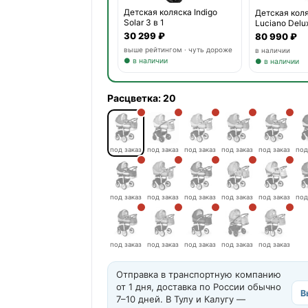
Детская коляска Indigo
Детская кол
Solar 3 в 1
Luciano Delux
30 299 ₽
80 990 ₽
выше рейтингом · чуть дороже
в наличии
● в наличии
● в наличии
Расцветка:
20
под заказ
под заказ
под заказ
под заказ
под заказ
под
под заказ
под заказ
под заказ
под заказ
под заказ
под
под заказ
под заказ
под заказ
под заказ
под заказ
Отправка в транспортную компанию
от 1 дня, доставка по России обычно
В
7–10 дней. В Тулу и Калугу —