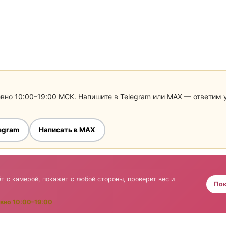
евно 10:00–19:00 МСК. Напишите в Telegram или MAX — ответим
legram
Написать в MAX
т с камерой, покажет с любой стороны, проверит вес и
Пок
вно 10:00–19:00