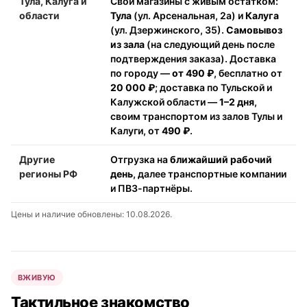
Тула, Калуга и
Свои магазины с живым остатком:
области
Тула
(ул. Арсенальная, 2а) и
Калуга
(ул. Дзержинского, 35).
Самовывоз
из зала
(на следующий день после
подтверждения заказа). Доставка
по городу —
от 490 ₽
, бесплатно от
20 000 ₽
; доставка по Тульской и
Калужской области —
1–2 дня
,
своим транспортом из залов Тулы и
Калуги, от
490 ₽
.
Другие
Отгрузка на
ближайший рабочий
регионы РФ
день
, далее транспортные компании
и ПВЗ-партнёры.
Цены и наличие обновлены: 10.08.2026.
ВЖИВУЮ
Тактильное знакомство