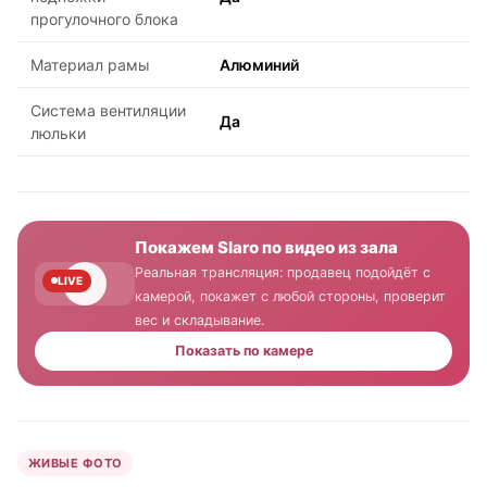
прогулочного блока
Материал рамы
Алюминий
Система вентиляции
Да
люльки
Покажем Slaro по видео из зала
Реальная трансляция: продавец подойдёт с
LIVE
камерой, покажет с любой стороны, проверит
вес и складывание.
Показать по камере
ЖИВЫЕ ФОТО