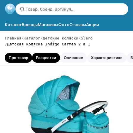
Каталог
Бренды
Магазины
Фото
Отзывы
Акции
Главная
Каталог
Детские коляски
Slaro
Детская коляска Indigo Carmen 2 в 1
Про товар
Расцветки
Описание
Характеристики
В