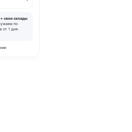
 + свои склады
ружаем по
 от 1 дня.
ении