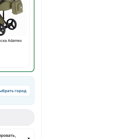
яска Adamex
ыбрать город
а
ировать,
▾