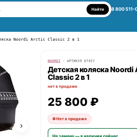
8 800 511-
Найти
ляска Noordi Arctic Classic 2 в 1
NOORDI
· АРТИКУЛ
07457
Детская коляска
Noordi
Classic 2 в 1
нет в продаже
25 800 ₽
⛔ Нет в продаже
На замену — в наличии сейчас