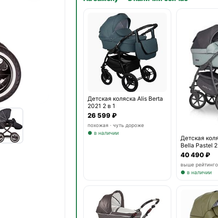
Детская коляска Alis Berta
2021 2 в 1
26 599 ₽
похожая · чуть дороже
● в наличии
Детская коля
Bella Pastel 2
40 490 ₽
выше рейтинго
● в наличии