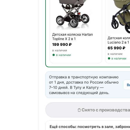
Детская коляска Hartan
Детская кол
Topline X 2 в 1
Luciano 2 в 1
199 990 ₽
65 990 ₽
в наличии
в наличии
● в наличии
● в наличии
Отправка в транспортную компанию
от 1 дня, доставка по России обычно
В
7–10 дней. В Тулу и Калугу —
самовывоз на следующий день.
Снято с производств
Ещё способы: посмотреть в зале, заброн