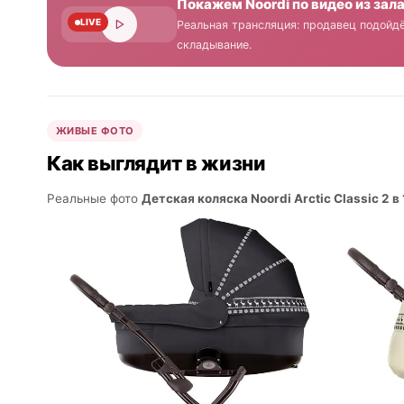
Покажем Noordi по видео из зал
LIVE
Реальная трансляция: продавец подойдё
складывание.
ЖИВЫЕ ФОТО
Как выглядит в жизни
Реальные фото
Детская коляска Noordi Arctic Classic 2 в 