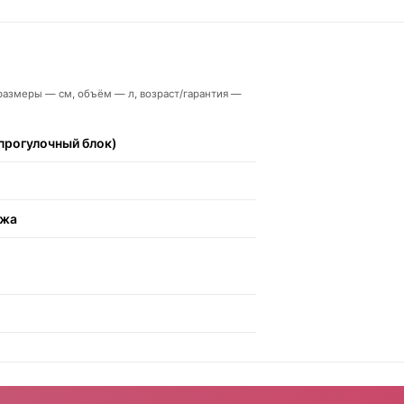
кг, размеры — см, объём — л, возраст/гарантия —
прогулочный блок)
ожа