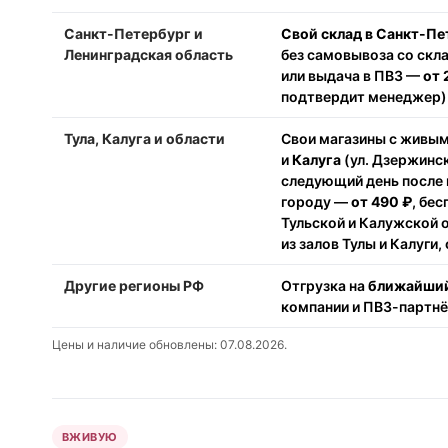
Санкт-Петербург и
Свой склад в Санкт-Пе
Ленинградская область
без самовывоза со скл
или выдача в ПВЗ —
от 
подтвердит менеджер).
Тула, Калуга и области
Свои магазины с живы
и
Калуга
(ул. Дзержинск
следующий день после 
городу —
от 490 ₽
, бе
Тульской и Калужской 
из залов Тулы и Калуги,
Другие регионы РФ
Отгрузка на
ближайший
компании и ПВЗ-партн
Цены и наличие обновлены: 07.08.2026.
ВЖИВУЮ