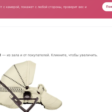
а
Пок
т с камерой, покажет с любой стороны, проверит вес и
1
— из зала и от покупателей. Кликните, чтобы увеличить.