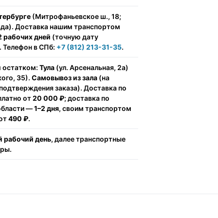
тербурге
(Митрофаньевское ш., 18;
ада). Доставка нашим транспортом
2 рабочих дней
(точную дату
 Телефон в СПб:
+7 (812) 213-31-35
.
м остатком:
Тула
(ул. Арсенальная, 2а)
ого, 35).
Самовывоз из зала
(на
подтверждения заказа). Доставка по
сплатно от
20 000 ₽
; доставка по
области —
1–2 дня
, своим транспортом
 от
490 ₽
.
 рабочий день
, далее транспортные
ёры.