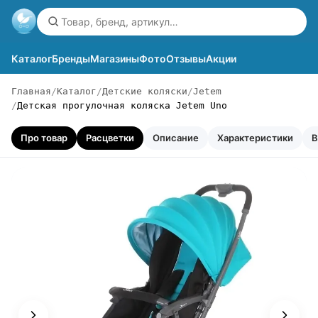
Каталог
Бренды
Магазины
Фото
Отзывы
Акции
Главная
Каталог
Детские коляски
Jetem
Детская прогулочная коляска Jetem Uno
Про товар
Расцветки
Описание
Характеристики
В