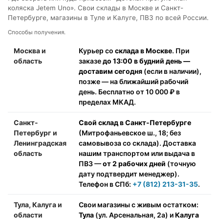
коляска Jetem Uno». Свои склады в Москве и Санкт-
Петербурге, магазины в Туле и Калуге, ПВЗ по всей России.
Способы получения.
Москва и
Курьер со
склада в Москве
. При
область
заказе
до 13:00 в будний день —
доставим сегодня
(если в наличии),
позже — на ближайший рабочий
день. Бесплатно от 10 000 ₽ в
пределах МКАД.
Санкт-
Свой склад в Санкт-Петербурге
Петербург и
(Митрофаньевское ш., 18; без
Ленинградская
самовывоза со склада). Доставка
область
нашим транспортом или выдача в
ПВЗ —
от 2 рабочих дней
(точную
дату подтвердит менеджер).
Телефон в СПб:
+7 (812) 213-31-35
.
Тула, Калуга и
Свои магазины с живым остатком:
области
Тула
(ул. Арсенальная, 2а) и
Калуга