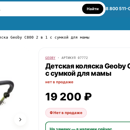
8 800 511-
Найти
яска Geoby C800 2 в 1 с сумкой для мамы
GEOBY
· АРТИКУЛ
07772
Детская коляска
Geoby
C
с сумкой для мамы
нет в продаже
19 200 ₽
⛔ Нет в продаже
На замену — в наличии сейчас