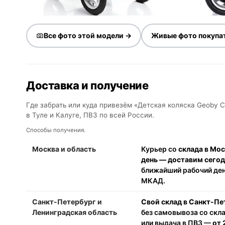
Все фото этой модели →
Живые фото покупа
Доставка и получение
Где забрать или куда привезём «Детская коляска Geoby C
в Туле и Калуге, ПВЗ по всей России.
Способы получения.
Москва и область
Курьер со
склада в Мо
день — доставим сего
ближайший рабочий день
МКАД.
Санкт-Петербург и
Свой склад в Санкт-Пе
Ленинградская область
без самовывоза со скл
или выдача в ПВЗ —
от 