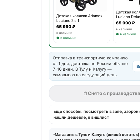
Детская кол
Детская коляска Adamex
Luciano Delux
Luciano 2 в 1
65 990 ₽
65 990 ₽
в наличии
в наличии
● в наличии
● в наличии
Отправка в транспортную компанию
от 1 дня, доставка по России обычно
В
7–10 дней. В Тулу и Калугу —
самовывоз на следующий день.
Снято с производств
Ещё способы: посмотреть в зале, заброн
нашли дешевле, в вишлист
Магазины в Туле и Калуге (живой остаток)