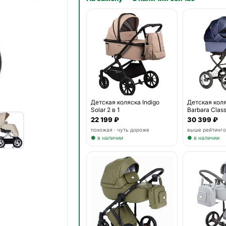
Детская коля
Детская коляска Indigo
Barbara Clas
Solar 2 в 1
30 399 ₽
22 199 ₽
выше рейтинго
похожая · чуть дороже
● в наличии
● в наличии