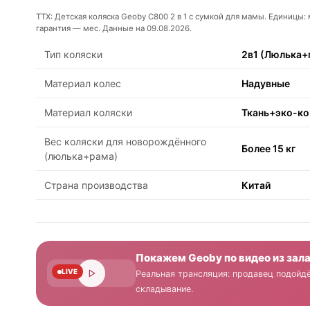
ТТХ: Детская коляска Geoby C800 2 в 1 с сумкой для мамы. Единицы:
гарантия — мес. Данные на 09.08.2026.
Тип коляски
2в1 (Люлька+
Материал колес
Надувные
Материал коляски
Ткань+эко-к
Вес коляски для новорождённого
Более 15 кг
(люлька+рама)
Страна производства
Китай
Покажем Geoby по видео из зал
LIVE
Реальная трансляция: продавец подойдё
складывание.