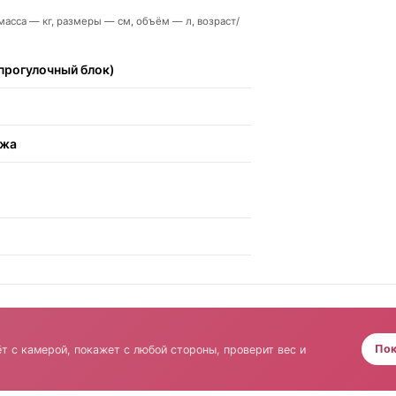
 масса — кг, размеры — см, объём — л, возраст/
прогулочный блок)
ожа
а
Пок
т с камерой, покажет с любой стороны, проверит вес и