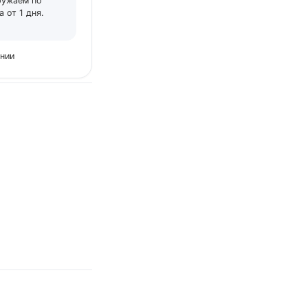
ружаем по
 от 1 дня.
ении