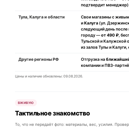
подтвердит менеджер).
Тула, Калуга и области
Свои магазины с живы
и
Калуга
(ул. Дзержинск
следующий день после 
городу —
от 490 ₽
, бе
Тульской и Калужской 
из залов Тулы и Калуги,
Другие регионы РФ
Отгрузка на
ближайший
компании и ПВЗ-партн
Цены и наличие обновлены: 09.08.2026.
ВЖИВУЮ
Тактильное знакомство
То, что не передаёт фото: материалы, вес, усилия. Прове