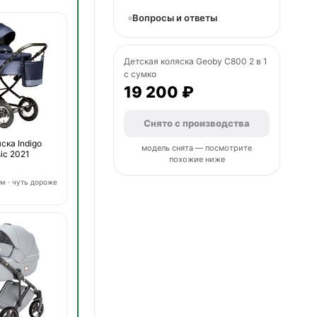
Вопросы и ответы
Детская коляска Geoby C800 2 в 1
с сумко
19 200 ₽
Снято с производства
ска Indigo
модель снята — посмотрите
sic 2021
похожие ниже
м · чуть дороже