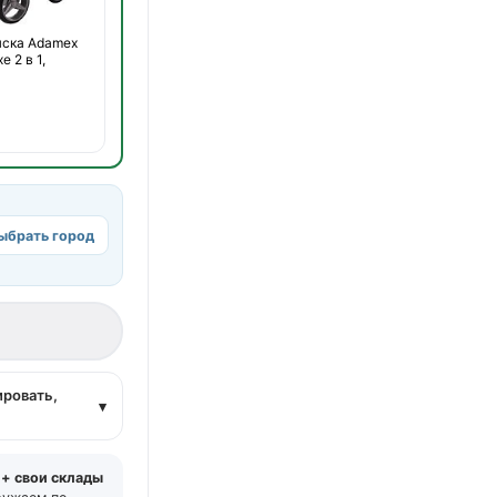
яска Adamex
e 2 в 1,
ыбрать город
а
ировать,
▾
 + свои склады