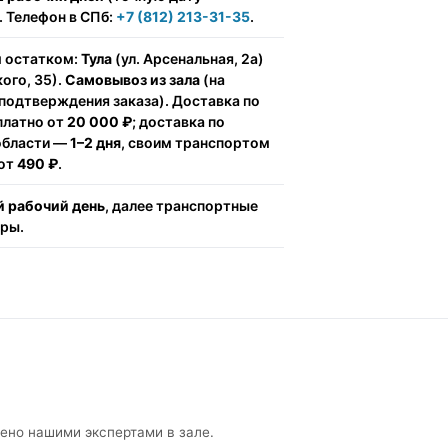
 Телефон в СПб:
+7 (812) 213-31-35
.
м остатком:
Тула
(ул. Арсенальная, 2а)
ого, 35).
Самовывоз из зала
(на
подтверждения заказа). Доставка по
сплатно от
20 000 ₽
; доставка по
области —
1–2 дня
, своим транспортом
 от
490 ₽
.
 рабочий день
, далее транспортные
ёры.
рено нашими экспертами в зале.