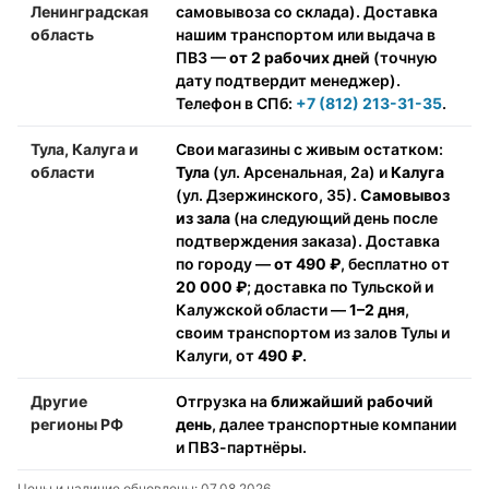
Ленинградская
самовывоза со склада). Доставка
область
нашим транспортом или выдача в
ПВЗ —
от 2 рабочих дней
(точную
дату подтвердит менеджер).
Телефон в СПб:
+7 (812) 213-31-35
.
Тула, Калуга и
Свои магазины с живым остатком:
области
Тула
(ул. Арсенальная, 2а) и
Калуга
(ул. Дзержинского, 35).
Самовывоз
из зала
(на следующий день после
подтверждения заказа). Доставка
по городу —
от 490 ₽
, бесплатно от
20 000 ₽
; доставка по Тульской и
Калужской области —
1–2 дня
,
своим транспортом из залов Тулы и
Калуги, от
490 ₽
.
Другие
Отгрузка на
ближайший рабочий
регионы РФ
день
, далее транспортные компании
и ПВЗ-партнёры.
Цены и наличие обновлены: 07.08.2026.