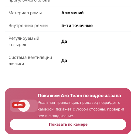
Материал рамы
Алюминий
Внутренние ремни
5-ти точечные
Регулируемый
Да
козырек
Система вентиляции
Да
люльки
Покажем Aro Team по видео из зала
Реальная трансляция: продавец подойдёт с
LIVE
камерой, покажет с любой стороны, проверит
вес и складывание.
Показать по камере