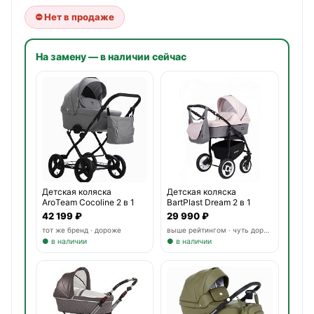
⛔ Нет в продаже
На замену — в наличии сейчас
Детская коляска
Детская коляска
AroTeam Cocoline 2 в 1
BartPlast Dream 2 в 1
42 199 ₽
29 990 ₽
тот же бренд · дороже
выше рейтингом · чуть дороже
● в наличии
● в наличии