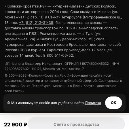
«Коляски-Кроватки.Ру» — интернет-магазин детских колясок,
кроваток и автокресел с 2004 года. Свои склады в Москве (ул.
Монтажная, 7, стр. 11) и Санкт-Петербурге (Митрофаньевское ш.,
18, тел.
+7 (812) 213-31-35
; без самовывоза со склада —
доставка нашим транспортом по СПб и Ленинградской области
или выдача в ПВЗ). Розничные магазины — в Туле (ул.
Арсенальная, 2а) и Калуге (ул. Дзержинского, 35); своя
курьерская доставка в Костроме и Ярославле; доставка по всей
России (ПВЗ и курьер). Гарантия производителя 12 месяцев,
возврат 14 дней. Тел.
8 800 511-06-52
.
ИП Чернега Владимир Николаевич · ОГРНИП 319774600445032 · ИНН
773008827602 · 119121, Москва, ул. Монтажная, 7
© 2004–2026 «Коляски-Кроватки.Ру». Информация на сайте носит
справочный характер и не является публичной офертой. Свои склады в
Москве и Санкт-Петербурге · магазины в Туле и Калуге · доставка по
всей России.
Политика конфиденциальности
Обработка персональных данных
🍪 Мы используем cookie для удобства сайта.
Политика
ОК
Использование cookie
22 900 ₽
Снято с производства