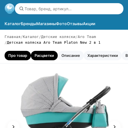
Каталог
Бренды
Магазины
Фото
Отзывы
Акции
Главная
Каталог
Детские коляски
Aro Team
Детская коляска Aro Team Platon New 2 в 1
Про товар
Расцветки
Описание
Характеристики
В