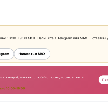
евно 10:00–19:00 МСК. Напишите в Telegram или MAX — ответим
legram
Написать в MAX
а
т с камерой, покажет с любой стороны, проверит вес и
Пок
вно 10:00–19:00