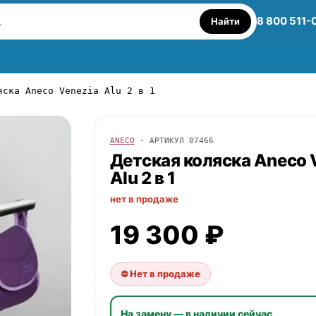
8 800 511-
Найти
яска Aneco Venezia Alu 2 в 1
ANECO
· АРТИКУЛ
07466
Детская коляска
Aneco
Alu 2 в 1
нет в продаже
19 300 ₽
⛔ Нет в продаже
На замену — в наличии сейчас