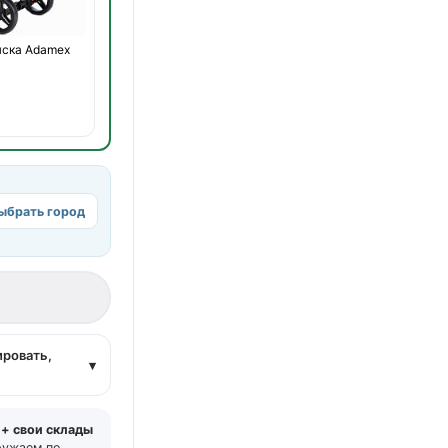
яска Adamex
ыбрать город
а
ировать,
▾
 + свои склады
ружаем по