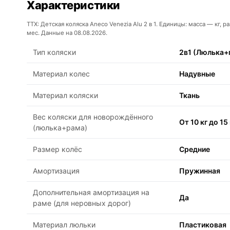
Характеристики
ТТХ: Детская коляска Aneco Venezia Alu 2 в 1. Единицы: масса — кг,
мес. Данные на 08.08.2026.
Тип коляски
2в1 (Люлька+
Материал колес
Надувные
Материал коляски
Ткань
Вес коляски для новорождённого
От 10 кг до 15 
(люлька+рама)
Размер колёс
Средние
Амортизация
Пружинная
Дополнительная амортизация на
Да
раме (для неровных дорог)
Материал люльки
Пластиковая