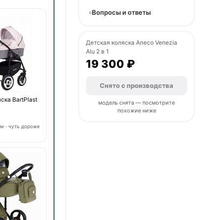
Вопросы и ответы
Детская коляска Aneco Venezia
Alu 2 в 1
19 300 ₽
Снято с производства
ска BartPlast
модель снята — посмотрите
похожие ниже
м · чуть дороже