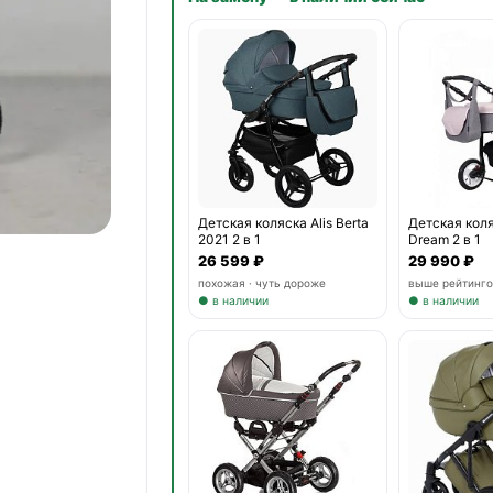
Детская коляска Alis Berta
Детская коля
2021 2 в 1
Dream 2 в 1
26 599 ₽
29 990 ₽
похожая · чуть дороже
выше рейтинго
● в наличии
● в наличии