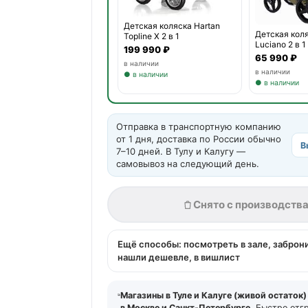
Детская коляска Hartan
Детская кол
Topline X 2 в 1
Luciano 2 в 1
199 990 ₽
65 990 ₽
в наличии
в наличии
● в наличии
● в наличии
Отправка в транспортную компанию
от 1 дня, доставка по России обычно
В
7–10 дней. В Тулу и Калугу —
самовывоз на следующий день.
Снято с производств
Ещё способы: посмотреть в зале, заброн
нашли дешевле, в вишлист
Магазины в Туле и Калуге (живой остаток)
в Москве и Санкт-Петербурге.
Быстро отг