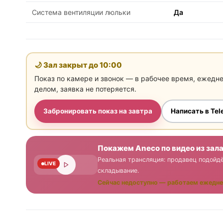
Система вентиляции люльки
Да
🌙 Зал закрыт до
10:00
Показ по камере и звонок — в рабочее время, ежедн
делом, заявка не потеряется.
Забронировать показ на завтра
Написать в Te
Покажем Aneco по видео из зал
Реальная трансляция: продавец подойдё
LIVE
складывание.
Сейчас недоступно — работаем ежедне