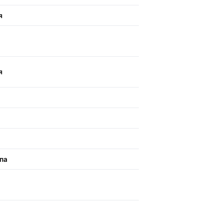
я
я
па