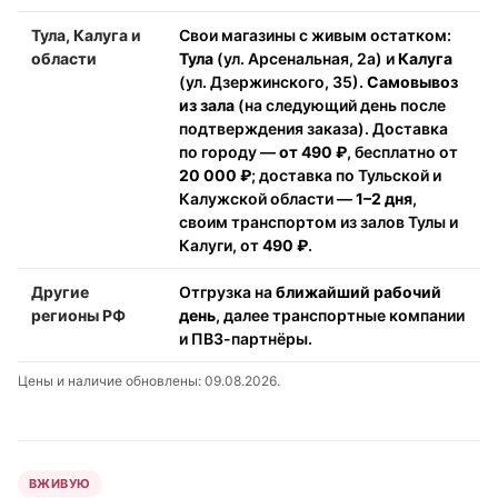
Тула, Калуга и
Свои магазины с живым остатком:
области
Тула
(ул. Арсенальная, 2а) и
Калуга
(ул. Дзержинского, 35).
Самовывоз
из зала
(на следующий день после
подтверждения заказа). Доставка
по городу —
от 490 ₽
, бесплатно от
20 000 ₽
; доставка по Тульской и
Калужской области —
1–2 дня
,
своим транспортом из залов Тулы и
Калуги, от
490 ₽
.
Другие
Отгрузка на
ближайший рабочий
регионы РФ
день
, далее транспортные компании
и ПВЗ-партнёры.
Цены и наличие обновлены: 09.08.2026.
ВЖИВУЮ