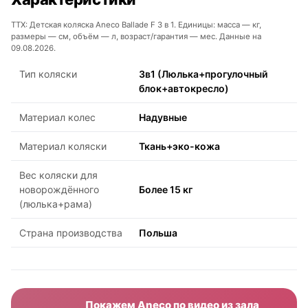
ТТХ: Детская коляска Aneco Ballade F 3 в 1. Единицы: масса — кг,
размеры — см, объём — л, возраст/гарантия — мес. Данные на
09.08.2026.
Тип коляски
3в1 (Люлька+прогулочный
блок+автокресло)
Материал колес
Надувные
Материал коляски
Ткань+эко-кожа
Вес коляски для
новорождённого
Более 15 кг
(люлька+рама)
Страна производства
Польша
Покажем Aneco по видео из зала