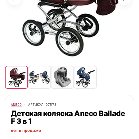
ANECO
· АРТИКУЛ
07573
Детская коляска
Aneco
Ballade
F 3 в 1
нет в продаже