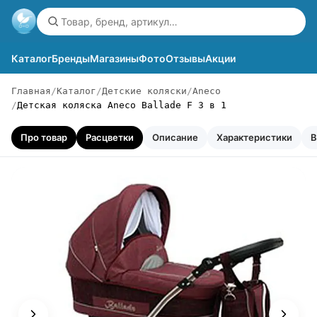
Каталог
Бренды
Магазины
Фото
Отзывы
Акции
Главная
Каталог
Детские коляски
Aneco
Детская коляска Aneco Ballade F 3 в 1
Про товар
Расцветки
Описание
Характеристики
В