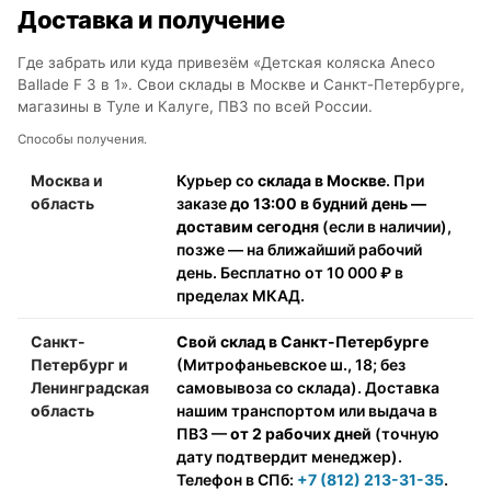
Доставка и получение
Где забрать или куда привезём «Детская коляска Aneco
Ballade F 3 в 1». Свои склады в Москве и Санкт-Петербурге,
магазины в Туле и Калуге, ПВЗ по всей России.
Способы получения.
Москва и
Курьер со
склада в Москве
. При
область
заказе
до 13:00 в будний день —
доставим сегодня
(если в наличии),
позже — на ближайший рабочий
день. Бесплатно от 10 000 ₽ в
пределах МКАД.
Санкт-
Свой склад в Санкт-Петербурге
Петербург и
(Митрофаньевское ш., 18; без
Ленинградская
самовывоза со склада). Доставка
область
нашим транспортом или выдача в
ПВЗ —
от 2 рабочих дней
(точную
дату подтвердит менеджер).
Телефон в СПб:
+7 (812) 213-31-35
.