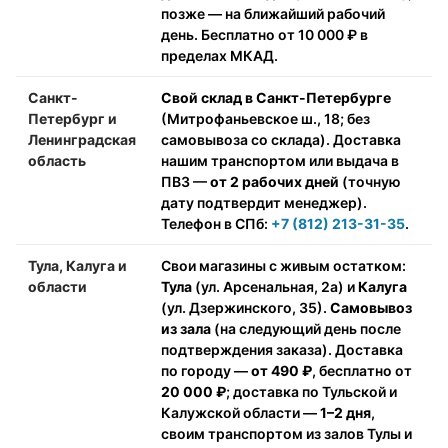
позже — на ближайший рабочий
день. Бесплатно от 10 000 ₽ в
пределах МКАД.
Санкт-
Свой склад в Санкт-Петербурге
Петербург и
(Митрофаньевское ш., 18; без
Ленинградская
самовывоза со склада). Доставка
область
нашим транспортом или выдача в
ПВЗ —
от 2 рабочих дней
(точную
дату подтвердит менеджер).
Телефон в СПб:
+7 (812) 213-31-35
.
Тула, Калуга и
Свои магазины с живым остатком:
области
Тула
(ул. Арсенальная, 2а) и
Калуга
(ул. Дзержинского, 35).
Самовывоз
из зала
(на следующий день после
подтверждения заказа). Доставка
по городу —
от 490 ₽
, бесплатно от
20 000 ₽
; доставка по Тульской и
Калужской области —
1–2 дня
,
своим транспортом из залов Тулы и