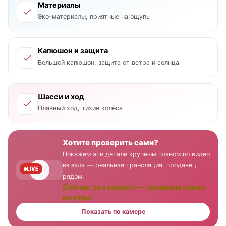
Материалы
Эко-материалы, приятные на ощупь
Капюшон и защита
Большой капюшон, защита от ветра и солнца
Шасси и ход
Плавный ход, тихие колёса
Хотите проверить сами?
Покажем эти детали крупным планом по видео
из зала — реальная трансляция, продавец
LIVE
рядом.
Сейчас зал закрыт — запишем показ
на утро.
Показать по камере