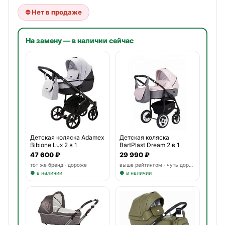
⛔ Нет в продаже
На замену — в наличии сейчас
Детская коляска Adamex
Детская коляска
Bibione Lux 2 в 1
BartPlast Dream 2 в 1
47 600 ₽
29 990 ₽
тот же бренд · дороже
выше рейтингом · чуть дороже
● в наличии
● в наличии