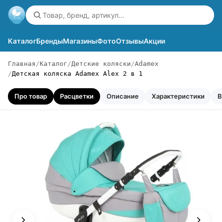
Каталог
Бренды
Магазины
Фото
Отзывы
Акции
Главная
Каталог
Детские коляски
Adamex
Детская коляска Adamex Alex 2 в 1
Про товар
Расцветки
Описание
Характеристики
В