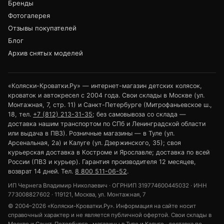
Бренды
Фотогалерея
Отзывы покупателей
Блог
Архив снятых моделей
«Коляски-Кроватки.Ру» — интернет-магазин детских колясок,
кроваток и автокресел с 2004 года. Свои склады в Москве (ул.
Монтажная, 7, стр. 11) и Санкт-Петербурге (Митрофаньевское ш.,
18, тел.
+7 (812) 213-31-35
; без самовывоза со склада —
доставка нашим транспортом по СПб и Ленинградской области
или выдача в ПВЗ). Розничные магазины — в Туле (ул.
Арсенальная, 2а) и Калуге (ул. Дзержинского, 35); своя
курьерская доставка в Костроме и Ярославле; доставка по всей
России (ПВЗ и курьер). Гарантия производителя 12 месяцев,
возврат 14 дней. Тел.
8 800 511-06-52
.
ИП Чернега Владимир Николаевич · ОГРНИП 319774600445032 · ИНН
773008827602 · 119121, Москва, ул. Монтажная, 7
© 2004–2026 «Коляски-Кроватки.Ру». Информация на сайте носит
справочный характер и не является публичной офертой. Свои склады в