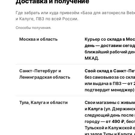
Доставка и получение
Где забрать или куда привезём «База для автокресла Bebe
и Калуге, ПВЗ по всей России.
Способы получения.
Москва и область
Курьер со
склада в Мо
день — доставим сего
ближайший рабочий день
МКАД.
Санкт-Петербург и
Свой склад в Санкт-Пе
Ленинградская область
без самовывоза со скл
или выдача в ПВЗ —
от 
подтвердит менеджер).
Тула, Калуга и области
Свои магазины с живы
и
Калуга
(ул. Дзержинск
следующий день после 
городу —
от 490 ₽
, бе
Тульской и Калужской 
из залов Тулы и Калуги,