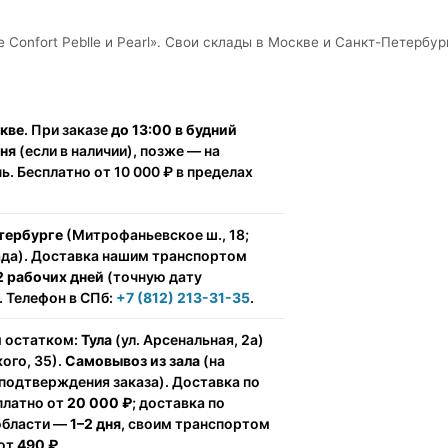
 Confort Peblle и Pearl». Свои склады в Москве и Санкт-Петербур
скве
. При заказе
до 13:00 в будний
дня
(если в наличии), позже — на
. Бесплатно от 10 000 ₽ в пределах
тербурге
(Митрофаньевское ш., 18;
ада). Доставка нашим транспортом
2 рабочих дней
(точную дату
 Телефон в СПб:
+7 (812) 213-31-35
.
м остатком:
Тула
(ул. Арсенальная, 2а)
ого, 35).
Самовывоз из зала
(на
подтверждения заказа). Доставка по
сплатно от
20 000 ₽
; доставка по
области —
1–2 дня
, своим транспортом
 от
490 ₽
.