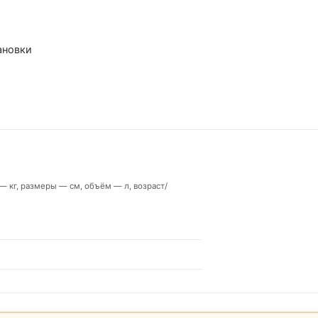
ановки
а — кг, размеры — см, объём — л, возраст/