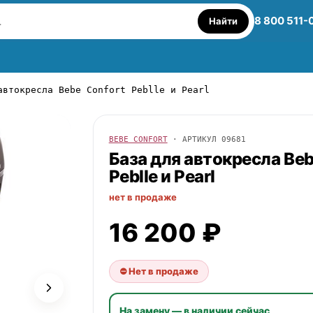
8 800 511-
Найти
автокресла Bebe Confort Peblle и Pearl
BEBE CONFORT
· АРТИКУЛ
09681
База для автокресла
Beb
Peblle и Pearl
нет в продаже
16 200 ₽
⛔ Нет в продаже
На замену — в наличии сейчас