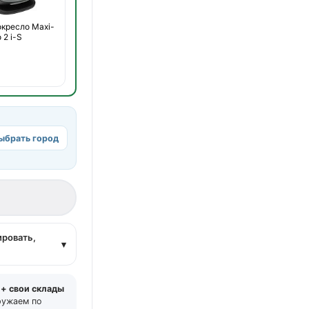
окресло Maxi-
 2 i-S
ыбрать город
а
ировать,
▾
 + свои склады
ружаем по