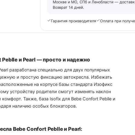
Москве и МО, СПб и Ленобласти — доставка
Возврат 14 дней.
Гарантия производителя
Оплата при получ
 Peblle и Pearl — просто и надежно
и Pearl разработана специально для двух популярных
адежную и простую фиксацию автокресла. Избежать
расположенные на корпусе базы стандарта Изофикс
тому устройству родители смогут изменять наклон
мфорт. Также, база Isofix для Bebe Confort Peblle и
годаря наличию особых блокаторов.
сла Bebe Confort Peblle и Pearl: