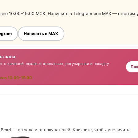
евно 10:00–19:00 МСК. Напишите в Telegram или MAX — ответим
legram
Написать в MAX
из зала
т с камерой, покажет крепление, регулировки и посадку
Пок
вно 10:00–19:00
 Pearl
— из зала и от покупателей. Кликните, чтобы увеличить.