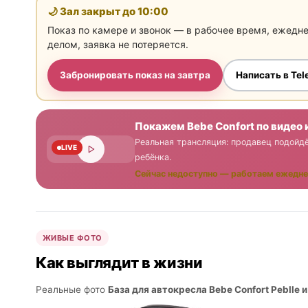
🌙 Зал закрыт до
10:00
Показ по камере и звонок — в рабочее время, ежедн
делом, заявка не потеряется.
Забронировать показ на завтра
Написать в Te
Покажем Bebe Confort по видео 
Реальная трансляция: продавец подойдё
LIVE
ребёнка.
Сейчас недоступно — работаем ежедне
ЖИВЫЕ ФОТО
Как выглядит в жизни
Реальные фото
База для автокресла Bebe Confort Peblle и