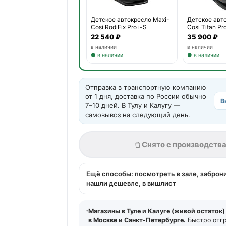
Детское автокресло Maxi-
Детское авт
Cosi RodiFix Pro i-S
Cosi Titan Pro
22 540 ₽
35 900 ₽
в наличии
в наличии
● в наличии
● в наличии
Отправка в транспортную компанию
от 1 дня, доставка по России обычно
В
7–10 дней. В Тулу и Калугу —
самовывоз на следующий день.
Снято с производств
Ещё способы: посмотреть в зале, заброн
нашли дешевле, в вишлист
Магазины в Туле и Калуге (живой остаток)
в Москве и Санкт-Петербурге.
Быстро отг