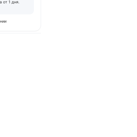
 от 1 дня.
ении