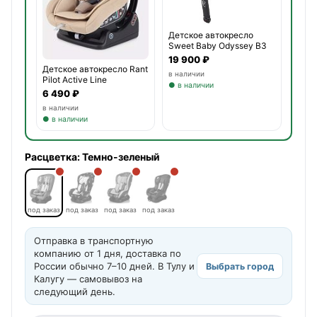
Детское автокресло
Sweet Baby Odyssey B3
i-S
19 900 ₽
Детское автокресло Rant
в наличии
Pilot Active Line
● в наличии
6 490 ₽
в наличии
● в наличии
Расцветка:
Темно-зеленый
под заказ
под заказ
под заказ
под заказ
Отправка в транспортную
компанию от 1 дня, доставка по
России обычно 7–10 дней. В Тулу и
Выбрать город
Калугу — самовывоз на
следующий день.