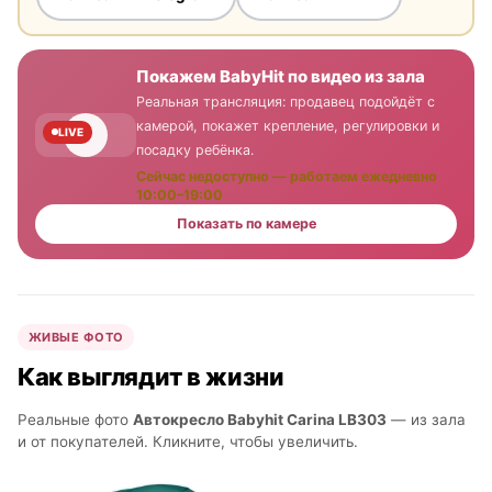
Покажем BabyHit по видео из зала
Реальная трансляция: продавец подойдёт с
камерой, покажет крепление, регулировки и
LIVE
посадку ребёнка.
Сейчас недоступно — работаем ежедневно
10:00–19:00
Показать по камере
ЖИВЫЕ ФОТО
Как выглядит в жизни
Реальные фото
Автокресло Babyhit Carina LB303
— из зала
и от покупателей. Кликните, чтобы увеличить.