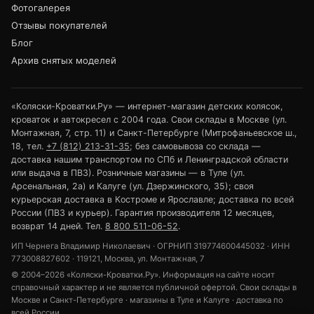
Фотогалерея
Отзывы покупателей
Блог
Архив снятых моделей
«Коляски-Кроватки.Ру» — интернет-магазин детских колясок,
кроваток и автокресел с 2004 года. Свои склады в Москве (ул.
Монтажная, 7, стр. 11) и Санкт-Петербурге (Митрофаньевское ш.,
18, тел.
+7 (812) 213-31-35
; без самовывоза со склада —
доставка нашим транспортом по СПб и Ленинградской области
или выдача в ПВЗ). Розничные магазины — в Туле (ул.
Арсенальная, 2а) и Калуге (ул. Дзержинского, 35); своя
курьерская доставка в Костроме и Ярославле; доставка по всей
России (ПВЗ и курьер). Гарантия производителя 12 месяцев,
возврат 14 дней. Тел.
8 800 511-06-52
.
ИП Чернега Владимир Николаевич · ОГРНИП 319774600445032 · ИНН
773008827602 · 119121, Москва, ул. Монтажная, 7
© 2004–2026 «Коляски-Кроватки.Ру». Информация на сайте носит
справочный характер и не является публичной офертой. Свои склады в
Москве и Санкт-Петербурге · магазины в Туле и Калуге · доставка по
всей России.