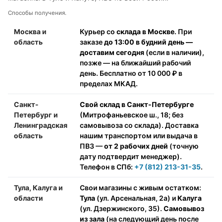
Способы получения.
Москва и
Курьер со
склада в Москве
. При
область
заказе
до 13:00 в будний день —
доставим сегодня
(если в наличии),
позже — на ближайший рабочий
день. Бесплатно от 10 000 ₽ в
пределах МКАД.
Санкт-
Свой склад в Санкт-Петербурге
Петербург и
(Митрофаньевское ш., 18; без
Ленинградская
самовывоза со склада). Доставка
область
нашим транспортом или выдача в
ПВЗ —
от 2 рабочих дней
(точную
дату подтвердит менеджер).
Телефон в СПб:
+7 (812) 213-31-35
.
Тула, Калуга и
Свои магазины с живым остатком:
области
Тула
(ул. Арсенальная, 2а) и
Калуга
(ул. Дзержинского, 35).
Самовывоз
из зала
(на следующий день после