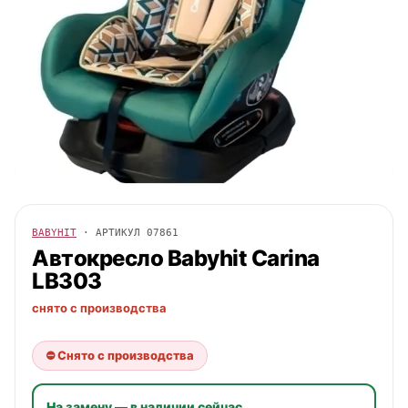
BABYHIT
· АРТИКУЛ
07861
Автокресло
Babyhit
Carina
LB303
снято с производства
⛔ Снято с производства
На замену — в наличии сейчас