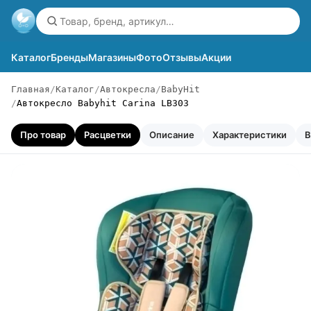
Каталог
Бренды
Магазины
Фото
Отзывы
Акции
Главная
Каталог
Автокресла
BabyHit
Автокресло Babyhit Carina LB303
Про товар
Расцветки
Описание
Характеристики
В