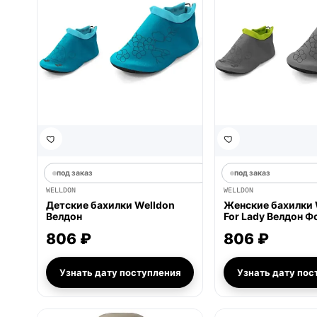
под заказ
под заказ
WELLDON
WELLDON
Детские бахилки Welldon
Женские бахилки 
Велдон
For Lady Велдон Ф
806 ₽
806 ₽
Узнать дату поступления
Узнать дату пос