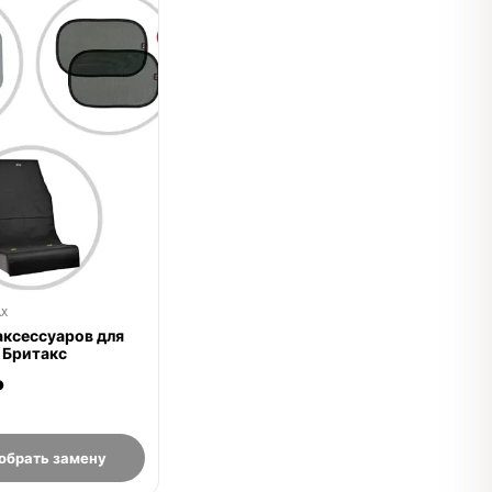
е
AX
аксессуаров для
x Бритакс
₽
обрать замену