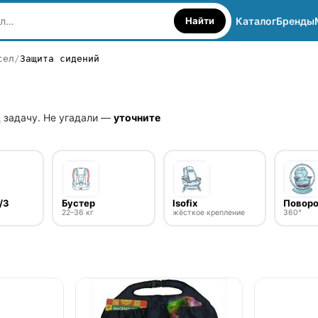
Найти
Каталог
Бренды
сел
Защита сидений
 задачу. Не угадали —
уточните
/3
Бустер
Isofix
Повор
22–36 кг
жёсткое крепление
360°
нет в продаже
нет в продаж