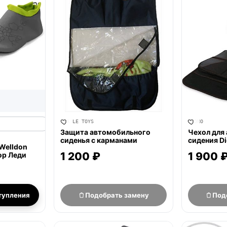
JIA LE TOYS
DIONO
Защита автомобильного
Чехол для
сиденья с карманами
сидения Di
Welldon
1 200 ₽
1 900 
ор Леди
тупления
Подобрать замену
Под