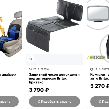
нет в продаже
нет в продаж
ROMER & BRITAX
ROMER & BRIT
рганайзер
Защитный чехол для сиденья
Комплект 
под автокресло Britax
авто Brita
Бритакс
5 270 
3 790 ₽
замену
Подобрать замену
Под