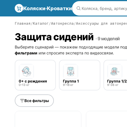
Коляски·Кроватки
Главная
Каталог
Автокресла
Аксессуары для автокре
Защита сидений
· 9 моделей
Выберите сценарий — покажем подходящие модели под
фильтрами
или спросите эксперта по видеосвязи.
0+ с рождения
Группа 1
Группа 1/2
0–13 кг
9–18 кг
9–36 кг
Все фильтры