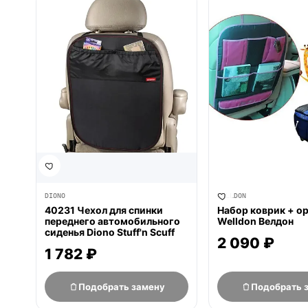
нет в продаже
нет в продаже
DIONO
WELLDON
40231 Чехол для спинки
Набор коврик + о
переднего автомобильного
Welldon Велдон
сиденья Diono Stuff'n Scuff
2 090 ₽
1 782 ₽
Подобрать замену
Подобрать 