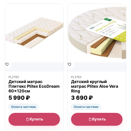
● в наличии
● в наличии
PLITEX
PLITEX
Детский матрас
Детский круглый
Плитекс Plitex EcoDream
матрас Plitex Aloe Vera
60×120см
Ring
5 990 ₽
3 690 ₽
Оплата частями
Оплата частями
Купить
Купить