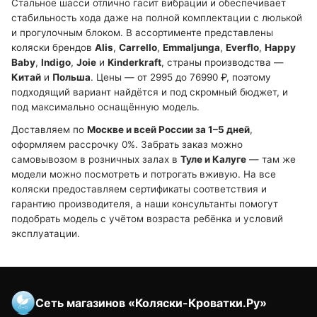
Стальное шасси отлично гасит вибрации и обеспечивает
стабильность хода даже на полной комплектации с люлькой
и прогулочным блоком. В ассортименте представлены
коляски брендов
Alis
,
Carrello
,
Emmaljunga
,
Everflo
,
Happy
Baby
,
Indigo
,
Joie
и
Kinderkraft
, страны производства —
Китай
и
Польша
. Цены — от 2995 до 76990 ₽, поэтому
подходящий вариант найдётся и под скромный бюджет, и
под максимально оснащённую модель.
Доставляем по
Москве и всей России за 1–5 дней
,
оформляем рассрочку 0%. Забрать заказ можно
самовывозом в розничных залах в
Туле и Калуге
— там же
модели можно посмотреть и потрогать вживую. На все
коляски предоставляем сертификаты соответствия и
гарантию производителя, а наши консультанты помогут
подобрать модель с учётом возраста ребёнка и условий
эксплуатации.
Сеть магазинов «Коляски-Кроватки.Ру»