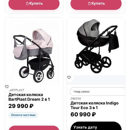
Купить
Купить
● в наличии
BARTPLAST
под заказ
Детская коляска
BartPlast Dream 2 в 1
INDIGO
Детская коляска Indigo
29 990 ₽
Tour Eco 3 в 1
60 990 ₽
Оплата частями
Узнать дату