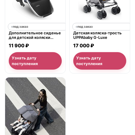
под заказ
под заказ
Дополнительное сиденье
Детская коляска-трость
для детской коляски
UPPAbaby G-Luxe
UPPAbaby Vista
11 900 ₽
17 000 ₽
Узнать дату
Узнать дату
поступления
поступления