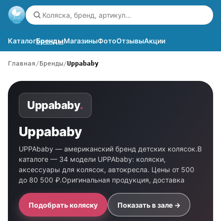
Каталог
Бренды
Магазины
Фото
Отзывы
Акции
Главная
Бренды
Uppababy
Uppababy
.
Uppababy
UPPAbaby — американский бренд детских колясок.В
каталоге — 34 модели UPPAbaby: коляски,
аксессуары для колясок, автокресла. Цены от 500
до 80 500 ₽.Оригинальная продукция, доставка
Подобрать коляску
Показать в зале →