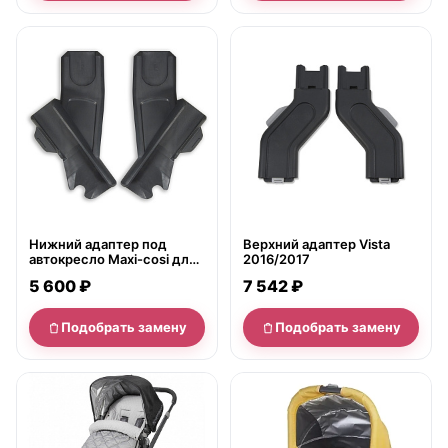
нет в продаже
нет в продаже
Нижний адаптер под
Верхний адаптер Vista
автокресло Maxi-cosi для
2016/2017
коляски UPPAbaby VISTA
5 600 ₽
7 542 ₽
2015/2016
Подобрать замену
Подобрать замену