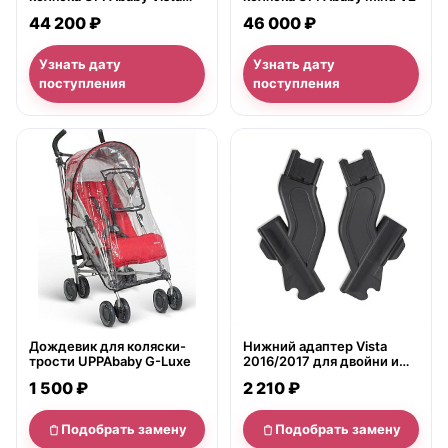
2018
44 200 ₽
46 000 ₽
Узнать дату
Узнать дату
поступления
поступления
нет в продаже
нет в продаже
Дождевик для коляски-
Нижний адаптер Vista
трости UPPAbaby G-Luxe
2016/2017 для двойни и
погодок
1 500 ₽
2 210 ₽
Подобрать замену
Подобрать замену