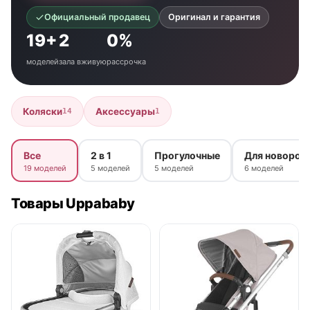
Официальный продавец
Оригинал и гарантия
19+
2
0%
моделей
зала вживую
рассрочка
Коляски
Аксессуары
14
1
Все
2 в 1
Прогулочные
Для новорож
19 моделей
5 моделей
5 моделей
6 моделей
Товары Uppababy
● в наличии
● в наличии