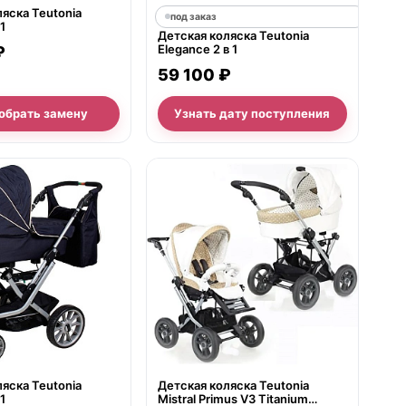
яска Teutonia
под заказ
 1
Детская коляска Teutonia
Elegance 2 в 1
₽
59 100 ₽
обрать замену
Узнать дату поступления
е
нет в продаже
яска Teutonia
Детская коляска Teutonia
 1
Mistral Primus V3 Titanium