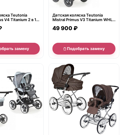
яска Teutonia
Детская коляска Teutonia
us V4 Titanium 2 в 1
Mistral Primus V3 Titanium WHL3
учной тормоз
2 в 1
₽
49 900 ₽
обрать замену
Подобрать замену
е