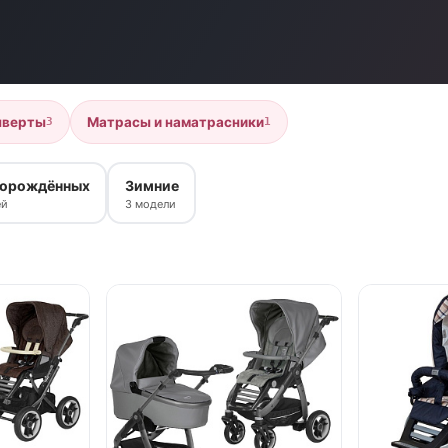
нверты
Матрасы и наматрасники
3
1
ворождённых
Зимние
ей
3 модели
нет в продаж