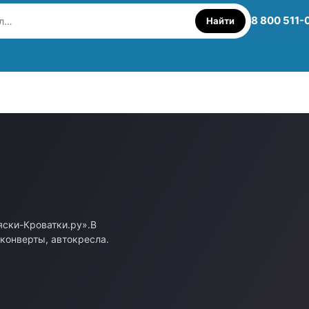
8 800 511-
Найти
яски-Кроватки.ру».В
 конверты, автокресла.