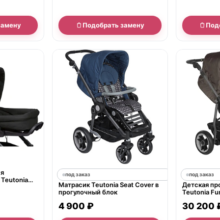
замену
Подобрать замену
Под
ия
под заказ
под заказ
 Teutonia
Матрасик Teutonia Seat Cover в
Детская пр
sion Black
прогулочный блок
Teutonia Fu
4 900 ₽
30 200 