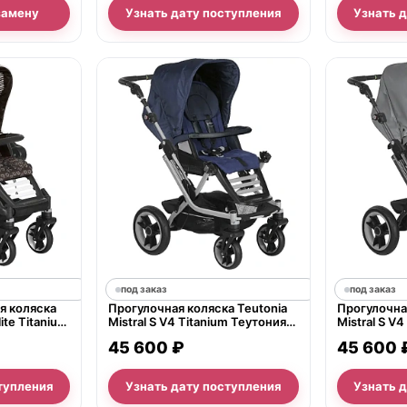
замену
Узнать дату поступления
Узнать 
под заказ
под заказ
я коляска
Прогулочная коляска Teutonia
Прогулочная
ite Titanium
Mistral S V4 Titanium Теутония
Mistral S V
Мистраль С В4 Титаниум WHL3
Мистраль С
45 600 ₽
45 600 
2016
2016
тупления
Узнать дату поступления
Узнать 