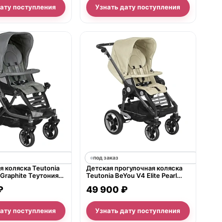
дату поступления
Узнать дату поступления
под заказ
 коляска Teutonia
Детская прогулочная коляска
4 Graphite Теутония
Teutonia BeYou V4 Elite Pearl
 В4 Графит WHL3
WHL3
₽
49 900 ₽
дату поступления
Узнать дату поступления