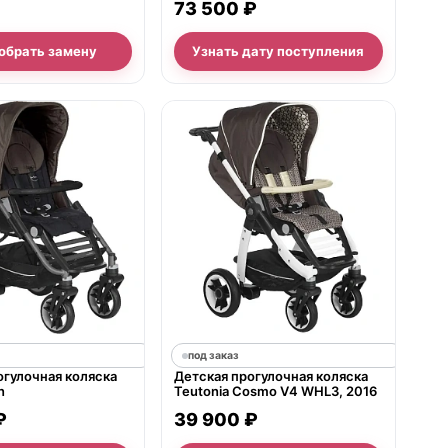
73 500 ₽
WHL3
обрать замену
Узнать дату поступления
под заказ
огулочная коляска
Детская прогулочная коляска
n
Teutonia Cosmo V4 WHL3, 2016
₽
39 900 ₽