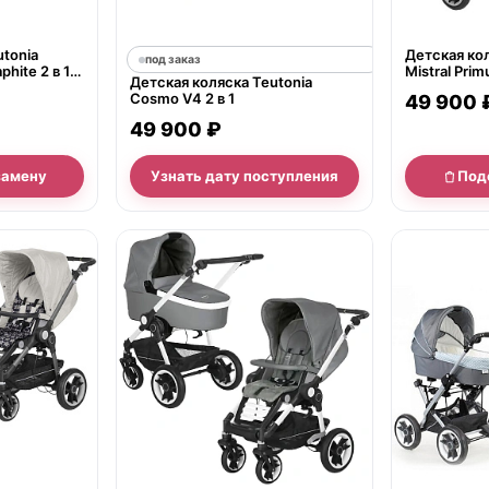
utonia
Детская кол
под заказ
phite 2 в 1
Mistral Prim
Детская коляска Teutonia
WHL3 HB, р
Cosmo V4 2 в 1
49 900 
49 900 ₽
замену
Узнать дату поступления
Под
нет в продаж