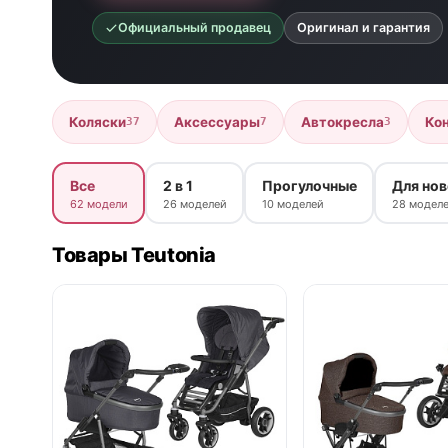
Официальный продавец
Оригинал и гарантия
Коляски
Аксессуары
Автокресла
Ко
37
7
3
Все
2 в 1
Прогулочные
Для но
62 модели
26 моделей
10 моделей
28 модел
Товары Teutonia
нет в продаже