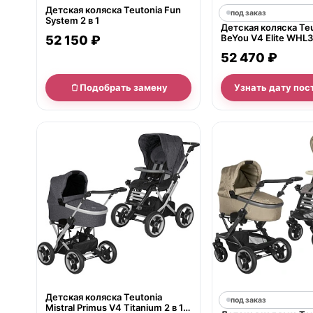
Детская коляска Teutonia Fun
под заказ
System 2 в 1
Детская коляска Te
BeYou V4 Elite WHL3 
52 150 ₽
52 470 ₽
Подобрать замену
Узнать дату пос
нет в продаже
Детская коляска Teutonia
под заказ
Mistral Primus V4 Titanium 2 в 1