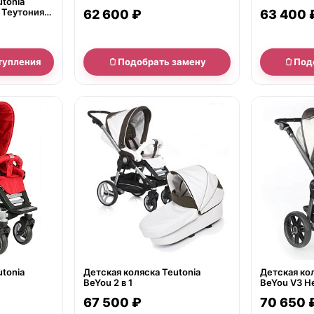
utonia
Мистраль С В3 Титаниум 2 в 1
e Теутония
62 600 ₽
63 400 
т 2 в 1
тупления
Подобрать замену
Под
нет в продаже
нет в продаж
utonia
Детская коляска Teutonia
Детская кол
BeYou 2 в 1
BeYou V3 Her
67 500 ₽
70 650 