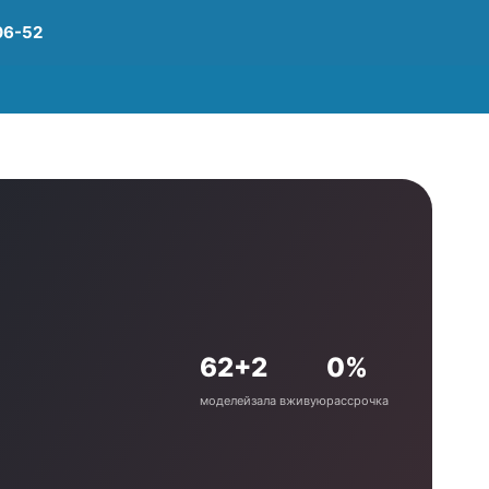
06-52
62+
2
0%
моделей
зала вживую
рассрочка