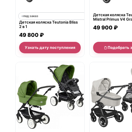
Детская коляска Te
под заказ
Mistral Primus V4 Gra
Детская коляска Teutonia Bliss
WHL3
2 в 1
49 900 ₽
49 800 ₽
Узнать дату поступления
Подобрать 
нет в продаже