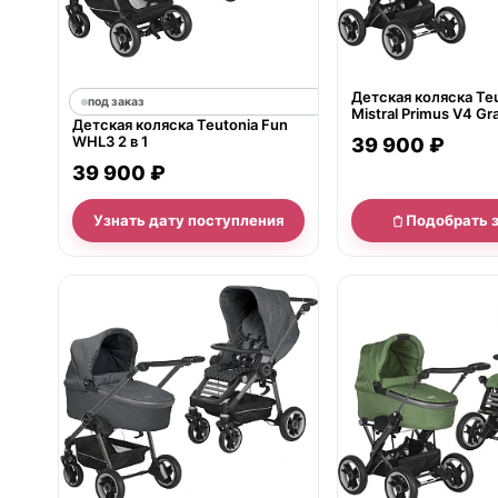
Детская коляска Te
под заказ
Mistral Primus V4 Gra
Детская коляска Teutonia Fun
WHL3 HB, ручной т
WHL3 2 в 1
39 900 ₽
39 900 ₽
Узнать дату поступления
Подобрать 
нет в продаже