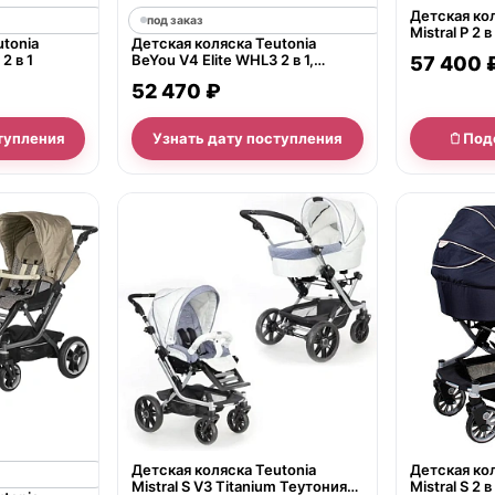
Детская кол
под заказ
Mistral P 2 в
utonia
Детская коляска Teutonia
2 в 1
BeYou V4 Elite WHL3 2 в 1,
57 400 
экокожа или ткань
52 470 ₽
тупления
Узнать дату поступления
Под
нет в продаже
нет в продаж
Детская коляска Teutonia
Детская кол
Mistral S V3 Titanium Теутония
Mistral S 2 в