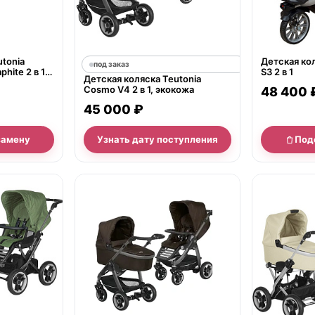
utonia
Детская кол
под заказ
phite 2 в 1
S3 2 в 1
Детская коляска Teutonia
ормоз
Cosmo V4 2 в 1, экокожа
48 400 
45 000 ₽
замену
Узнать дату поступления
Под
нет в продаж