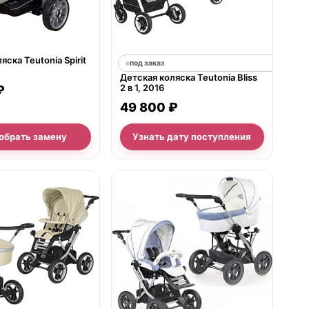
яска Teutonia Spirit
под заказ
Детская коляска Teutonia Bliss
2 в 1, 2016
₽
49 800 ₽
обрать замену
Узнать дату поступления
е
нет в продаже