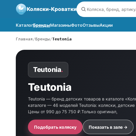
Коляски-Кроватки
Каталог
Бренды
Магазины
Фото
Отзывы
Акции
Главная
Бренды
Teutonia
Teutonia
.
Teutonia
Teutonia — бренд детских товаров в каталоге «Кол
каталоге — 46 моделей Teutonia: коляски, детские
Цены от 990 до 75 750 ₽.Только оригинал,
Подобрать коляску
Показать в зале →