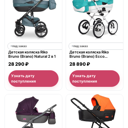
под заказ
под заказ
Детская коляска Riko
Детская коляска Riko
Bruno (Brano) Natural 2 в 1
Bruno (Brano) Ecco
Prestige 2 в 1,
28 290 ₽
28 890 ₽
ткань+экокожа
Узнать дату
Узнать дату
поступления
поступления