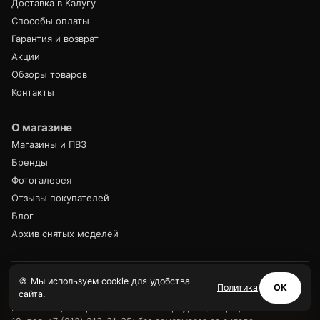
Доставка в Калугу
Способы оплаты
Гарантия и возврат
Акции
Обзоры товаров
Контакты
О магазине
Магазины и ПВЗ
Бренды
Фотогалерея
Отзывы покупателей
Блог
Архив снятых моделей
«Коляски-Кроватки.Ру» — интернет-магазин детских колясок,
🍪 Мы используем cookie для удобства
Политика
ОК
сайта.
кроваток и автокресел с 2004 года. Свои склады в Москве (ул.
Монтажная, 7, стр. 11) и Санкт-Петербурге (Митрофаньевское ш.,