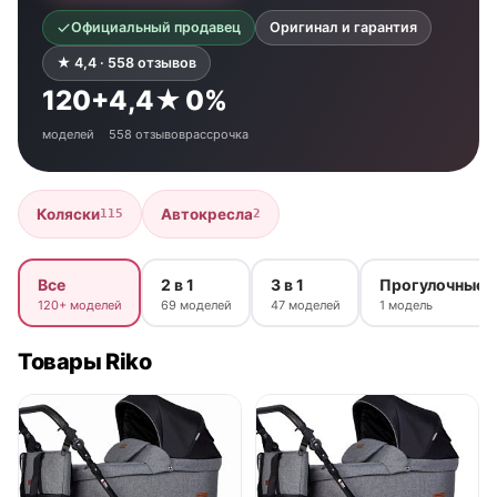
Официальный продавец
Оригинал и гарантия
★ 4,4 · 558 отзывов
120+
4,4★
0%
моделей
558 отзывов
рассрочка
Коляски
Автокресла
115
2
Все
2 в 1
3 в 1
Прогулочные
120+ моделей
69 моделей
47 моделей
1 модель
Товары Riko
● в наличии
● в наличии