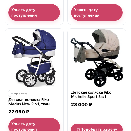
Узнать дату
Узнать дату
поступления
поступления
нет в продаже
Детская коляска Riko
под заказ
Michelle Sport 2 в 1
Детская коляска Riko
Modus New 2 в 1, ткань +
23 000 ₽
экокожа
22 990 ₽
Узнать дату
поступления
Подобрать замену