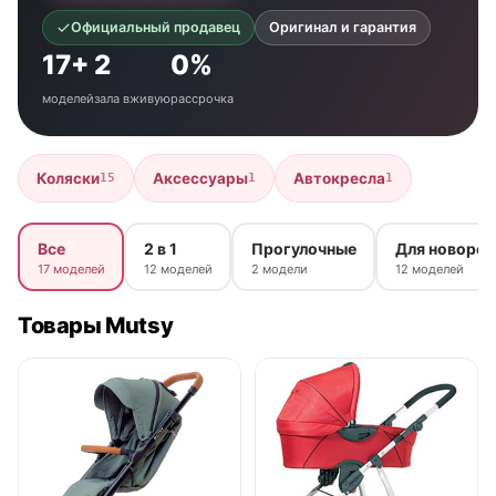
Официальный продавец
Оригинал и гарантия
17+
2
0%
моделей
зала вживую
рассрочка
Коляски
Аксессуары
Автокресла
15
1
1
Все
2 в 1
Прогулочные
Для новоро
17 моделей
12 моделей
2 модели
12 моделей
Товары Mutsy
● в наличии
нет в продаже