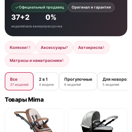
Официальный продавец
Оригинал и гарантия
37+
2
0%
моделей
зала вживую
рассрочка
Коляски
Аксессуары
Автокресла
12
9
1
Матрасы и наматрасники
1
Все
2 в 1
Прогулочные
Для новорож
37 моделей
4 модели
6 моделей
5 моделей
Товары Mima
нет в продаже