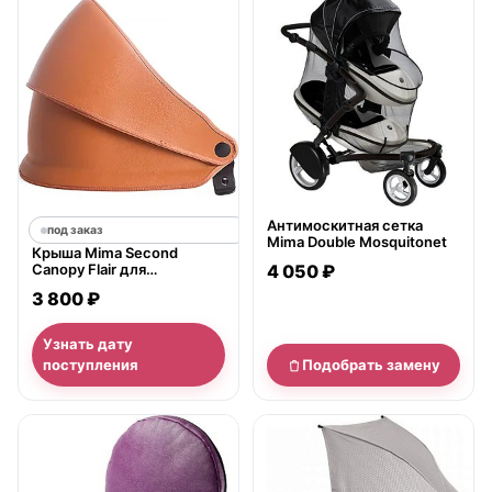
нет в продаже
Антимоскитная сетка
под заказ
Mima Double Mosquitonet
Крыша Mima Second
Canopy Flair для
4 050 ₽
дополнительного
3 800 ₽
сиденья коляски для
двойни
Узнать дату
поступления
Подобрать замену