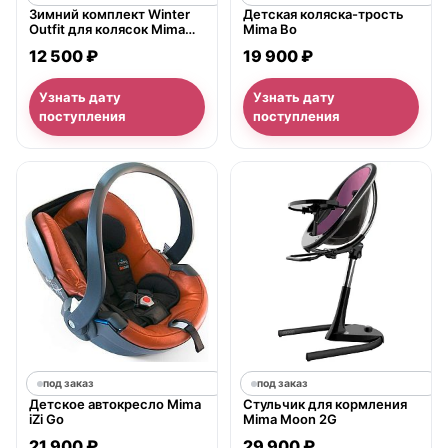
Зимний комплект Winter
Детская коляска-трость
Outfit для колясок Mima
Mima Bo
Xari
12 500 ₽
19 900 ₽
Узнать дату
Узнать дату
поступления
поступления
под заказ
под заказ
Детское автокресло Mima
Cтульчик для кормления
iZi Go
Mima Moon 2G
21 900 ₽
29 900 ₽