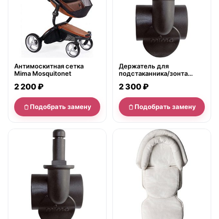
Антимоскитная сетка
Держатель для
Mima Mosquitonet
подстаканника/зонта
Mima Clip для колясок Kobi
2 200 ₽
2 300 ₽
Подобрать замену
Подобрать замену
нет в продаже
нет в продаже