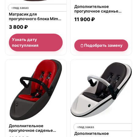
Дополнительное
под заказ
прогулочное сиденье
Матрасик для
Second Seat Flair для
прогулочного блока Mima
11 900 ₽
колясок Mima
Comfort Kit
3 800 ₽
Узнать дату
поступления
Подобрать замену
нет в продаже
Дополнительное
под заказ
прогулочное сиденье
Дополнительное
Second Seat для колясок