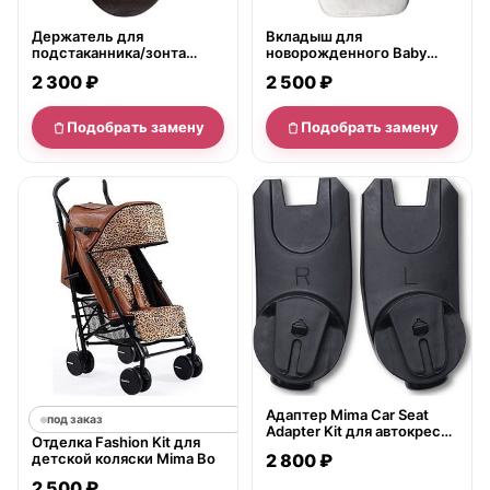
Держатель для
Вкладыш для
подстаканника/зонта
новорожденного Baby
Mima Clip для колясок Xari
Headrest в детский
2 300 ₽
2 500 ₽
стульчик Mima
Подобрать замену
Подобрать замену
нет в продаже
Адаптер Mima Car Seat
под заказ
Adapter Kit для автокресла
Отделка Fashion Kit для
Mima Izi Go
детской коляски Mima Bo
2 800 ₽
2 500 ₽