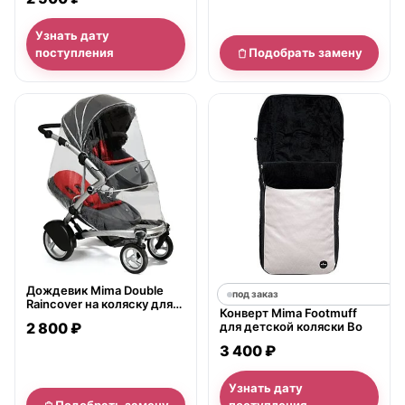
Узнать дату
поступления
Подобрать замену
нет в продаже
Дождевик Mima Double
под заказ
Raincover на коляску для
Конверт Mima Footmuff
двойни
2 800 ₽
для детской коляски Bo
3 400 ₽
Узнать дату