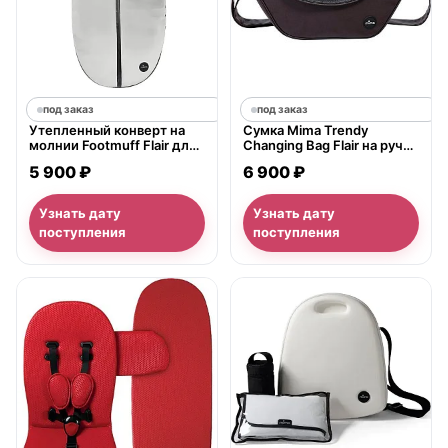
под заказ
под заказ
Утепленный конверт на
Сумка Mima Trendy
молнии Footmuff Flair для
Changing Bag Flair на ручку
колясок Mima Xari
коляски
5 900 ₽
6 900 ₽
Узнать дату
Узнать дату
поступления
поступления