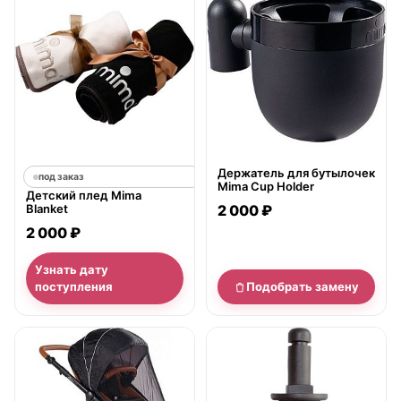
Держатель для бутылочек
под заказ
Mima Cup Holder
Детский плед Mima
Blanket
2 000 ₽
2 000 ₽
Узнать дату
поступления
Подобрать замену
нет в продаже
нет в продаже