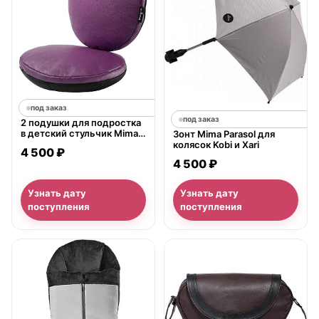
под заказ
под заказ
2 подушки для подростка
в детский стульчик Mima
Зонт Mima Parasol для
Moon Junior Chair Cushion
колясок Kobi и Xari
4 500 ₽
Set
4 500 ₽
Узнать дату
Узнать дату
поступления
поступления