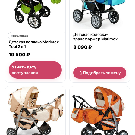
Детская коляска-
под заказ
трансформер Marimex
Детская коляска Marimex
Sport I
Tobi 2 в 1
8 090 ₽
19 500 ₽
Узнать дату
поступления
Подобрать замену
нет в продаже
нет в продаже