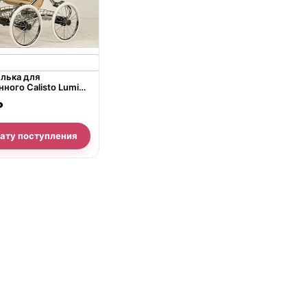
лька для
ного Calisto Lumi
₽
дату поступления