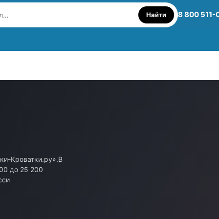
8 800 511-
Найти
ски-Кроватки.ру».В
200 до 25 200
сси