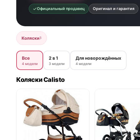
Официальный продавец
Оригинал и гарантия
Коляски
3
Все
2 в 1
Для новорождённых
4 модели
3 модели
4 модели
Коляски Calisto
нет в продаже
нет в продаже