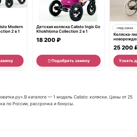
isto Modern
Детская коляска Calisto Ingis Go
под заказ
ction 2 в 1
Khokhloma Collection 2 в 1
Коляска-лю
новорожден
18 200 ₽
Lum
25 200 
замену
Подобрать замену
Узнать 
оватки.ру».В каталоге — 1 модель Calisto: коляски. Цены от 25
ка по России, рассрочка и бонусы.