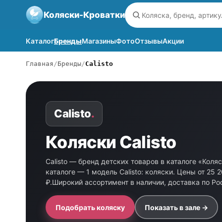
Коляски-Кроватки
Каталог
Бренды
Магазины
Фото
Отзывы
Акции
Главная
Бренды
Calisto
Calisto
.
Коляски Calisto
Calisto — бренд детских товаров в каталоге «Коля
каталоге — 1 модель Calisto: коляски. Цены от 25 
₽.Широкий ассортимент в наличии, доставка по Ро
Подобрать коляску
Показать в зале →