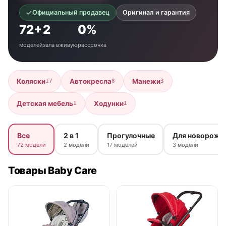
Официальный продавец
Оригинал и гарантия
72+
2
0%
моделей
зала вживую
рассрочка
Коляски
Автокресла
Манежи
17
8
3
Детская мебель
Ходунки
1
1
Все
2 в 1
Прогулочные
Для новорожд
72 модели
2 модели
17 моделей
3 модели
Товары Baby Care
нет в продаже
нет в продаже