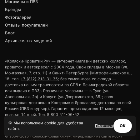
Магазины и ПВЗ
Бренды
Фотогалерея
Отзывы покупателей
Блог
Архив снятых моделей
«Коляски-Кроватки.Ру» — интернет-магазин детских колясок,
кроваток и автокресел с 2004 года. Свои склады в Москве (ул.
Монтажная, 7, стр. 11) и Санкт-Петербурге (Митрофаньевское ш.,
18, тел.
+7 (812) 213-31-35
; без самовывоза со склада —
доставка нашим транспортом по СПб и Ленинградской области
или выдача в ПВЗ). Розничные магазины — в Туле (ул.
Арсенальная, 2а) и Калуге (ул. Дзержинского, 35); своя
курьерская доставка в Костроме и Ярославле; доставка по всей
России (ПВЗ и курьер). Гарантия производителя 12 месяцев,
возврат 14 дней. Тел.
8 800 511-06-52
.
🍪 Мы используем cookie для удобства
ИП Чернега Владимир Николаевич · ОГРНИП 319774600445032 · ИНН
Политика
ОК
сайта.
773008827602 · 119121, Москва, ул. Монтажная, 7
© 2004–2026 «Коляски-Кроватки.Ру». Информация на сайте носит