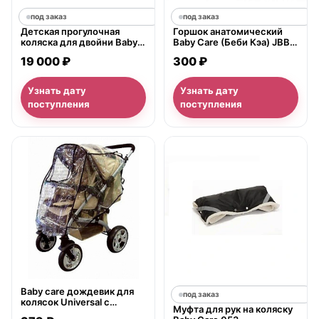
под заказ
под заказ
Детская прогулочная
Горшок анатомический
коляска для двойни Baby
Baby Care (Беби Кэа) JBB-
Care Cruze Duo
A
19 000 ₽
300 ₽
Узнать дату
Узнать дату
поступления
поступления
нет в продаже
Baby care дождевик для
под заказ
колясок Universal с
Муфта для рук на коляску
перекидной ручкой ПВХ