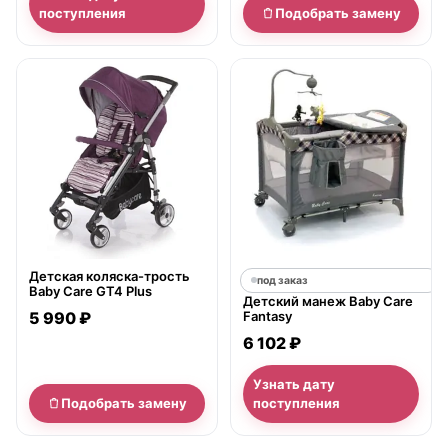
поступления
Подобрать замену
нет в продаже
Детская коляска-трость
под заказ
Baby Care GT4 Plus
Детский манеж Baby Care
5 990 ₽
Fantasy
6 102 ₽
Узнать дату
Подобрать замену
поступления