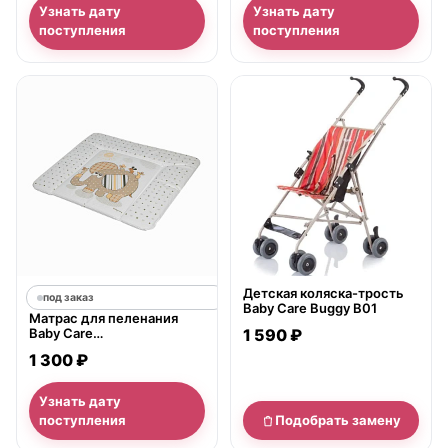
Узнать дату
Узнать дату
поступления
поступления
нет в продаже
Детская коляска-трость
под заказ
Baby Care Buggy B01
Матрас для пеленания
Baby Care
1 590 ₽
(820х730х210мм)
1 300 ₽
Узнать дату
поступления
Подобрать замену