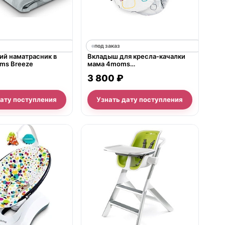
под заказ
ий наматрасник в
Вкладыш для кресла-качалки
ms Breeze
мама 4moms
MamaRoo/rockaRoo/bounceRoo
3 800 ₽
дату поступления
Узнать дату поступления