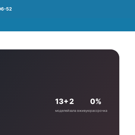
06-52
13+
2
0%
моделей
зала вживую
рассрочка