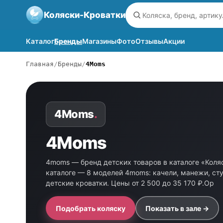
Коляски-Кроватки
Каталог
Бренды
Магазины
Фото
Отзывы
Акции
Главная
Бренды
4Moms
4Moms
.
4Moms
4moms — бренд детских товаров в каталоге «Коля
каталоге — 8 моделей 4moms: качели, манежи, ст
детские кроватки. Цены от 2 500 до 35 170 ₽.Ор
Подобрать коляску
Показать в зале →