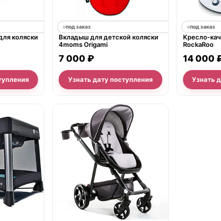
под заказ
под заказ
для коляски
Вкладыш для детской коляски
Кресло-ка
4moms Origami
RockaRoo
7 000 ₽
14 000 
тупления
Узнать дату поступления
Узнать 
нет в продаже