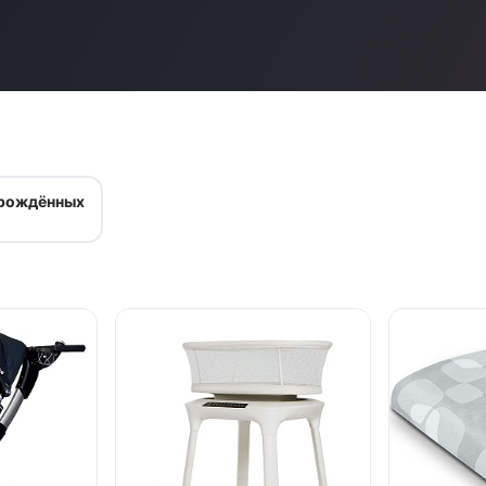
орождённых