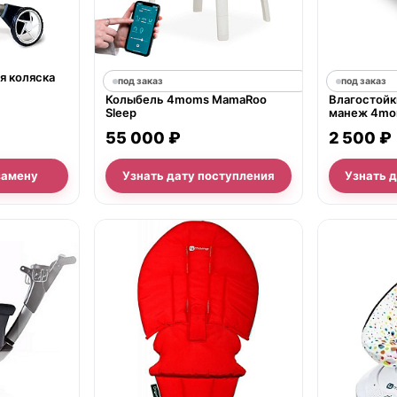
я коляска
под заказ
под заказ
Колыбель 4moms MamaRoo
Влагостойк
Sleep
манеж 4mo
55 000 ₽
2 500 ₽
замену
Узнать дату поступления
Узнать 