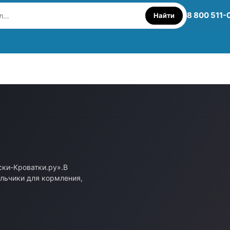
8 800 511-
Найти
ски-Кроватки.ру».В
ульчики для кормления,