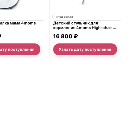
под заказ
чалка мама 4moms
Детский стульчик для
кормления 4moms High-chair с
магнитным столиком
₽
16 800 ₽
дату поступления
Узнать дату поступления