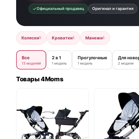
Официальный продавец
Оригинал и гарантия
Коляски
Кроватки
Манежи
5
1
1
Все
2 в 1
Прогулочные
Для нов
13 моделей
1 модель
1 модель
2 модели
Товары 4Moms
нет в продаже
нет в продаже