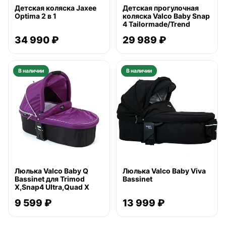
Детская коляска Jaxee
Детская прогулочная
Optima 2 в 1
коляска Valco Baby Snap
4 Tailormade/Trend
34 990 ₽
29 989 ₽
В наличии
В наличии
Люлька Valco Baby Q
Люлька Valco Baby Viva
Bassinet для Trimod
Bassinet
X,Snap4 Ultra,Quad X
9 599 ₽
13 999 ₽