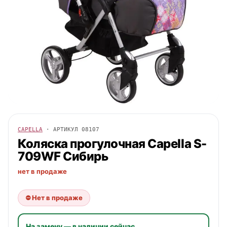
CAPELLA
· АРТИКУЛ
08107
Коляска прогулочная
Capella
S-
709WF Сибирь
нет в продаже
⛔ Нет в продаже
На замену — в наличии сейчас