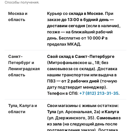
Способы получения.
Москва и
Курьер со
склада в Москве
. При
область
заказе
до 13:00 в будний день —
доставим сегодня
(если в наличии),
позже — на ближайший рабочий
день. Бесплатно от 10 000 ₽ в
пределах МКАД.
Санкт-
Свой склад в Санкт-Петербурге
Петербург и
(Митрофаньевское ш., 18; без
Ленинградская
самовывоза со склада). Доставка
область
нашим транспортом или выдача в
ПВЗ —
от 2 рабочих дней
(точную
дату подтвердит менеджер).
Телефон в СПб:
+7 (812) 213-31-35
.
Тула, Калуга и
Свои магазины с живым остатком:
области
Тула
(ул. Арсенальная, 2а) и
Калуга
(ул. Дзержинского, 35).
Самовывоз
из зала
(на следующий день после
подтверждения заказа). Доставка