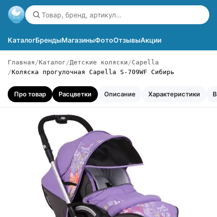
Каталог
Бренды
Магазины
Фото
Отзывы
Акции
Главная
Каталог
Детские коляски
Capella
Коляска прогулочная Capella S-709WF Сибирь
Про товар
Расцветки
Описание
Характеристики
В