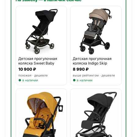
Детская прогулочная
Детская прогулочная
коляска Sweet Baby
коляска Indigo Skip
Grazi
10 900 ₽
8 990 ₽
похожая · дешевле
выше рейтингом · дешевле
● в наличии
● в наличии