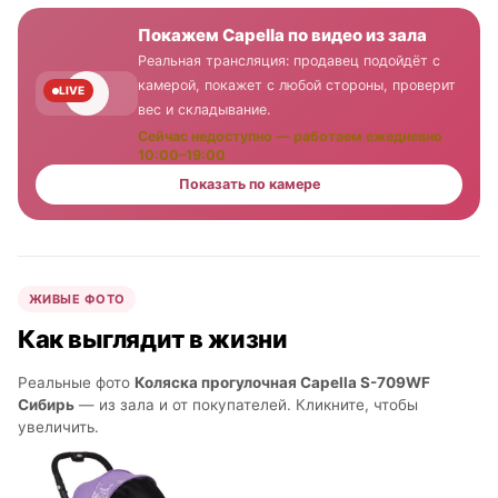
Покажем Capella по видео из зала
Реальная трансляция: продавец подойдёт с
камерой, покажет с любой стороны, проверит
LIVE
вес и складывание.
Сейчас недоступно — работаем ежедневно
10:00–19:00
Показать по камере
ЖИВЫЕ ФОТО
Как выглядит в жизни
Реальные фото
Коляска прогулочная Capella S-709WF
Сибирь
— из зала и от покупателей. Кликните, чтобы
увеличить.