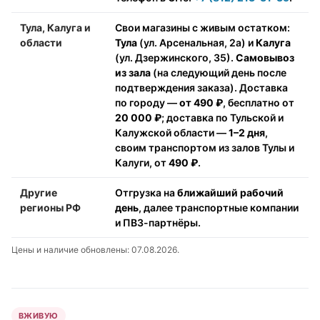
Тула, Калуга и
Свои магазины с живым остатком:
области
Тула
(ул. Арсенальная, 2а) и
Калуга
(ул. Дзержинского, 35).
Самовывоз
из зала
(на следующий день после
подтверждения заказа). Доставка
по городу —
от 490 ₽
, бесплатно от
20 000 ₽
; доставка по Тульской и
Калужской области —
1–2 дня
,
своим транспортом из залов Тулы и
Калуги, от
490 ₽
.
Другие
Отгрузка на
ближайший рабочий
регионы РФ
день
, далее транспортные компании
и ПВЗ-партнёры.
Цены и наличие обновлены: 07.08.2026.
ВЖИВУЮ