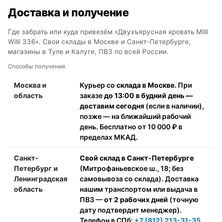
Доставка и получение
Где забрать или куда привезём «Двухъярусная кровать Milli
Willi 336». Свои склады в Москве и Санкт-Петербурге,
магазины в Туле и Калуге, ПВЗ по всей России.
Способы получения.
Москва и
Курьер со
склада в Москве
. При
область
заказе
до 13:00 в будний день —
доставим сегодня
(если в наличии),
позже — на ближайший рабочий
день. Бесплатно от 10 000 ₽ в
пределах МКАД.
Санкт-
Свой склад в Санкт-Петербурге
Петербург и
(Митрофаньевское ш., 18; без
Ленинградская
самовывоза со склада). Доставка
область
нашим транспортом или выдача в
ПВЗ —
от 2 рабочих дней
(точную
дату подтвердит менеджер).
Телефон в СПб:
+7 (812) 213-31-35
.