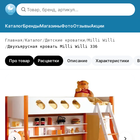
Каталог
Бренды
Магазины
Фото
Отзывы
Акции
Главная
Каталог
Детские кроватки
Milli Willi
Двухъярусная кровать Milli Willi 336
Про товар
Расцветки
Описание
Характеристики
В