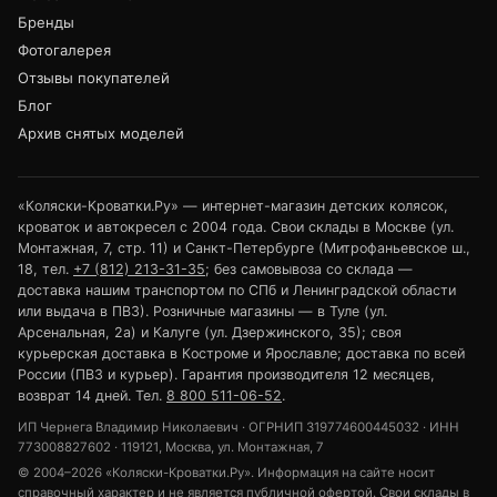
Бренды
Фотогалерея
Отзывы покупателей
Блог
Архив снятых моделей
«Коляски-Кроватки.Ру» — интернет-магазин детских колясок,
кроваток и автокресел с 2004 года. Свои склады в Москве (ул.
Монтажная, 7, стр. 11) и Санкт-Петербурге (Митрофаньевское ш.,
18, тел.
+7 (812) 213-31-35
; без самовывоза со склада —
доставка нашим транспортом по СПб и Ленинградской области
или выдача в ПВЗ). Розничные магазины — в Туле (ул.
Арсенальная, 2а) и Калуге (ул. Дзержинского, 35); своя
курьерская доставка в Костроме и Ярославле; доставка по всей
России (ПВЗ и курьер). Гарантия производителя 12 месяцев,
возврат 14 дней. Тел.
8 800 511-06-52
.
ИП Чернега Владимир Николаевич · ОГРНИП 319774600445032 · ИНН
773008827602 · 119121, Москва, ул. Монтажная, 7
© 2004–2026 «Коляски-Кроватки.Ру». Информация на сайте носит
справочный характер и не является публичной офертой. Свои склады в