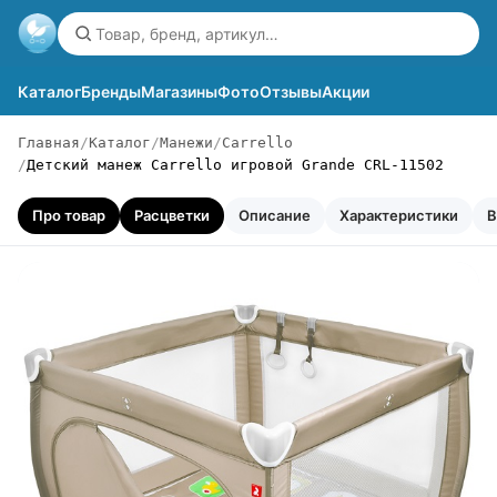
Каталог
Бренды
Магазины
Фото
Отзывы
Акции
Главная
Каталог
Манежи
Carrello
Детский манеж Carrello игровой Grande CRL-11502
Про товар
Расцветки
Описание
Характеристики
В