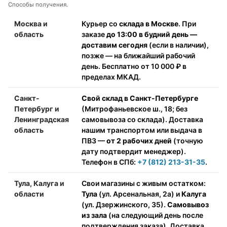
Способы получения.
Москва и
Курьер со
склада в Москве
. При
область
заказе
до 13:00 в будний день —
доставим сегодня
(если в наличии),
позже — на ближайший рабочий
день. Бесплатно от 10 000 ₽ в
пределах МКАД.
Санкт-
Свой склад в Санкт-Петербурге
Петербург и
(Митрофаньевское ш., 18; без
Ленинградская
самовывоза со склада). Доставка
область
нашим транспортом или выдача в
ПВЗ —
от 2 рабочих дней
(точную
дату подтвердит менеджер).
Телефон в СПб:
+7 (812) 213-31-35
.
Тула, Калуга и
Свои магазины с живым остатком:
области
Тула
(ул. Арсенальная, 2а) и
Калуга
(ул. Дзержинского, 35).
Самовывоз
из зала
(на следующий день после
подтверждения заказа). Доставка