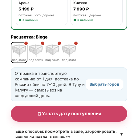
Арена
Книжка
5 199 ₽
7 990 ₽
похожая · чуть дороже
похожая · дороже
● в наличии
● в наличии
Расцветка:
Biege
под заказ
под заказ
под заказ
под заказ
Отправка в транспортную
компанию от 1 дня, доставка по
России обычно 7–10 дней. В Тулу и
Выбрать город
Калугу — самовывоз на
следующий день.
Узнать дату поступления
Ещё способы: посмотреть в зале, забронировать,
▾
нашли дешевле, в вишлист