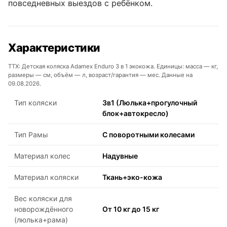
повседневных выездов с ребёнком.
Характеристики
ТТХ: Детская коляска Adamex Enduro 3 в 1 экокожа. Единицы: масса — кг,
размеры — см, объём — л, возраст/гарантия — мес. Данные на
09.08.2026.
Тип коляски
3в1 (Люлька+прогулочный
блок+автокресло)
Тип Рамы
С поворотными колесами
Материал колес
Надувные
Материал коляски
Ткань+эко-кожа
Вес коляски для
новорождённого
От 10 кг до 15 кг
(люлька+рама)