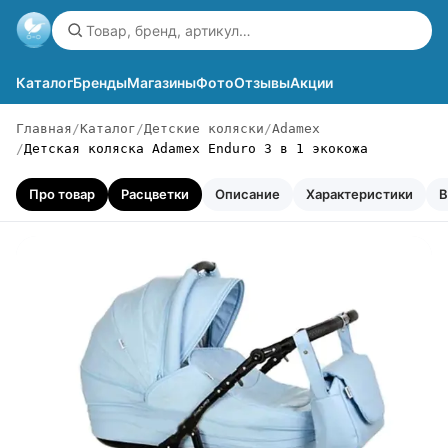
Каталог
Бренды
Магазины
Фото
Отзывы
Акции
Главная
Каталог
Детские коляски
Adamex
Детская коляска Adamex Enduro 3 в 1 экокожа
Про товар
Расцветки
Описание
Характеристики
В