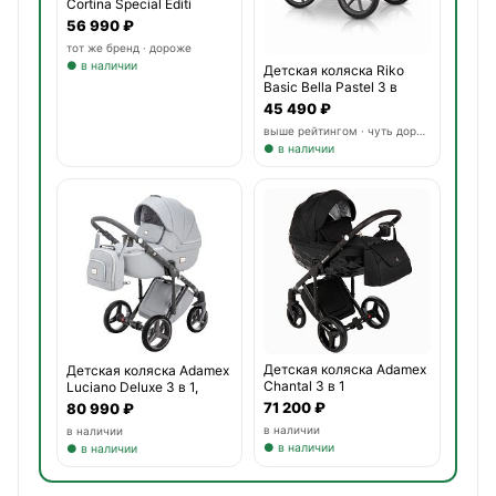
Cortina Special Editi
56 990 ₽
тот же бренд · дороже
● в наличии
Детская коляска Riko
Basic Bella Pastel 3 в
45 490 ₽
выше рейтингом · чуть дороже
● в наличии
Детская коляска Adamex
Детская коляска Adamex
Chantal 3 в 1
Luciano Deluxe 3 в 1,
71 200 ₽
80 990 ₽
в наличии
в наличии
● в наличии
● в наличии