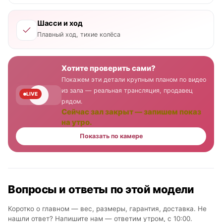
Шасси и ход
Плавный ход, тихие колёса
Хотите проверить сами?
Покажем эти детали крупным планом по видео
из зала — реальная трансляция, продавец
LIVE
рядом.
Сейчас зал закрыт — запишем показ
на утро.
Показать по камере
Вопросы и ответы по этой модели
Коротко о главном — вес, размеры, гарантия, доставка. Не
нашли ответ? Напишите нам —
ответим утром, с 10:00
.