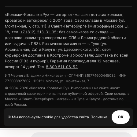
«Коляски-Кроватки.Ру» — интернет-магазин детских колясок,
кроваток и автокресел с 2004 года. Свои склады в Москве (ул.
Монтажная, 7, стр. 11) и Санкт-Петербурге (Митрофаньевское ш.,
18, тел.
+7 (812) 213-31-35
; без самовывоза со склада —
доставка нашим транспортом по СПб и Ленинградской области
или выдача в ПВЗ). Розничные магазины — в Туле (ул.
Арсенальная, 2а) и Калуге (ул. Дзержинского, 35); своя
курьерская доставка в Костроме и Ярославле; доставка по всей
России (ПВЗ и курьер). Гарантия производителя 12 месяцев,
возврат 14 дней. Тел.
8 800 511-06-52
.
ИП Чернега Владимир Николаевич · ОГРНИП 319774600445032 · ИНН
773008827602 · 119121, Москва, ул. Монтажная, 7
© 2004–2026 «Коляски-Кроватки.Ру». Информация на сайте носит
справочный характер и не является публичной офертой. Свои склады в
Москве и Санкт-Петербурге · магазины в Туле и Калуге · доставка по
всей России.
Политика конфиденциальности
Обработка персональных данных
🍪 Мы используем cookie для удобства сайта.
Политика
ОК
Использование cookie