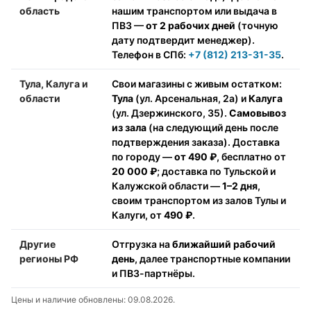
область
нашим транспортом или выдача в
ПВЗ —
от 2 рабочих дней
(точную
дату подтвердит менеджер).
Телефон в СПб:
+7 (812) 213-31-35
.
Тула, Калуга и
Свои магазины с живым остатком:
области
Тула
(ул. Арсенальная, 2а) и
Калуга
(ул. Дзержинского, 35).
Самовывоз
из зала
(на следующий день после
подтверждения заказа). Доставка
по городу —
от 490 ₽
, бесплатно от
20 000 ₽
; доставка по Тульской и
Калужской области —
1–2 дня
,
своим транспортом из залов Тулы и
Калуги, от
490 ₽
.
Другие
Отгрузка на
ближайший рабочий
регионы РФ
день
, далее транспортные компании
и ПВЗ-партнёры.
Цены и наличие обновлены: 09.08.2026.